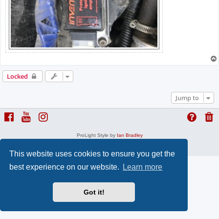
Locked
Jump to
ProLight Style by
Ian Bradley
Powered by
phpBB
® Forum Software © phpBB Limited
Privacy
|
Terms
This website uses cookies to ensure you get the
best experience on our website.
Learn more
Got it!