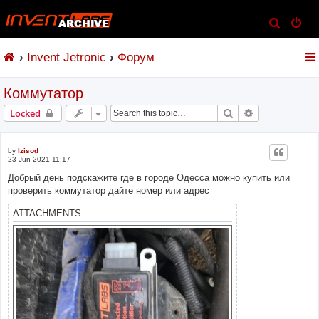
S
e
Invent Jetronic
Форум
a
r
Коммутатор
c
h
Search
Advanced sear
Locked
by
Izisod
23 Jun 2021 11:17
Добрый день подскажите где в городе Одесса можно купить или
проверить коммутатор дайте номер или адрес
ATTACHMENTS