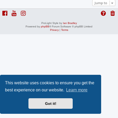
Jump to
ProLight Style by
Ian Bradley
Powered by
phpBB
® Forum Software © phpBB Limited
Privacy
|
Terms
This website uses cookies to ensure you get the
best experience on our website.
Learn more
Got it!