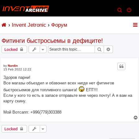
S
e
Invent Jetronic
Форум
a
r
Фитинги быстросьемы в дефиците!
c
h
Search
Advanced sear
Locked
by
Nurdin
15 Feb 2022 12:22
Здоров парни!
Все магазы объездил и обзвонил всех нигде нет фитингов
быстросьемов для топливного шланга!
ЕПТ!!!
Если у кого то есть в запасе отправьте мне через почту! А я вам на
карту скину.
Мой Вотсапп: +996(779)303388
Locked