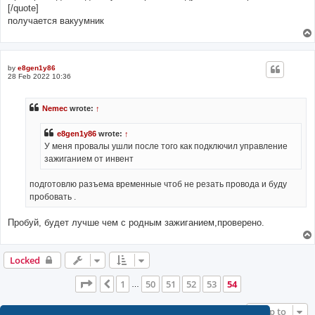
[/quote]
получается вакуумник
by
e8gen1y86
28 Feb 2022 10:36
Nemec
wrote:
↑
e8gen1y86
wrote:
↑
У меня провалы ушли после того как подключил управление
зажиганием от инвент
подготовлю разъема временные чтоб не резать провода и буду
пробовать .
Пробуй, будет лучше чем с родным зажиганием,проверено.
Locked
Page
54
of
54
1
50
51
52
53
54
Previous
…
Jump to