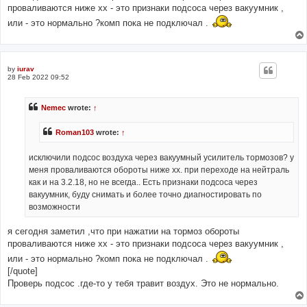
проваливаются ниже хх - это признаки подсоса через вакуумник ,
или - это нормально ?комп пока не подключал .
by
iurav
28 Feb 2022 09:52
Nemec
wrote:
↑
Roman103
wrote:
↑
исключили подсос воздуха через вакуумный усилитель тормозов? у
меня проваливаются обороты ниже хх. при переходе на нейтраль
как и на 3.2.18, но не всегда.. Есть признаки подсоса через
вакуумник, буду снимать и более точно диагностировать по
возможности
я сегодня заметил ,что при нажатии на тормоз обороты
проваливаются ниже хх - это признаки подсоса через вакуумник ,
или - это нормально ?комп пока не подключал .
[/quote]
Проверь подсос .где-то у тебя травит воздух. Это не нормально.