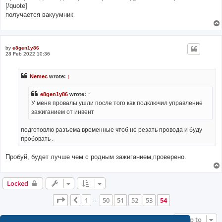
[/quote]
получается вакуумник
by
e8gen1y86
28 Feb 2022 10:36
Nemec
wrote:
↑
e8gen1y86
wrote:
↑
У меня провалы ушли после того как подключил управление
зажиганием от инвент
подготовлю разъема временные чтоб не резать провода и буду
пробовать .
Пробуй, будет лучше чем с родным зажиганием,проверено.
Locked
Page
54
of
54
1
50
51
52
53
54
Previous
…
Jump to