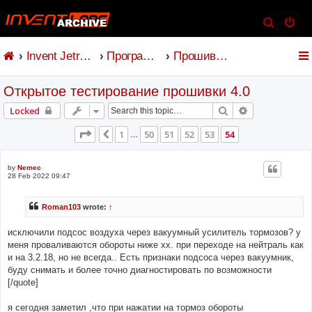
S
e
Invent Jetronic
Программное обеспечение
Прошивка и коммандер
a
r
Открытое тестирование прошивки 4.0
c
h
Search
Advanced sear
Locked
Page
54
of
54
1
50
51
52
53
54
Previous
…
by
Nemec
28 Feb 2022 09:47
Roman103
wrote:
↑
исключили подсос воздуха через вакуумный усилитель тормозов? у
меня проваливаются обороты ниже хх. при переходе на нейтраль как
и на 3.2.18, но не всегда.. Есть признаки подсоса через вакуумник,
буду снимать и более точно диагностировать по возможности
[/quote]
я сегодня заметил ,что при нажатии на тормоз обороты