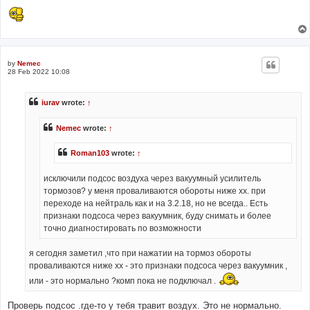
by
Nemec
28 Feb 2022 10:08
iurav
wrote:
↑
Nemec
wrote:
↑
Roman103
wrote:
↑
исключили подсос воздуха через вакуумный усилитель
тормозов? у меня проваливаются обороты ниже хх. при
переходе на нейтраль как и на 3.2.18, но не всегда.. Есть
признаки подсоса через вакуумник, буду снимать и более
точно диагностировать по возможности
я сегодня заметил ,что при нажатии на тормоз обороты
проваливаются ниже хх - это признаки подсоса через вакуумник ,
или - это нормально ?комп пока не подключал .
Проверь подсос .где-то у тебя травит воздух. Это не нормально.