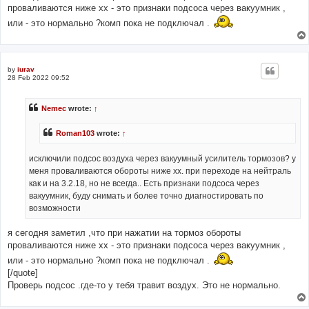
проваливаются ниже хх - это признаки подсоса через вакуумник ,
или - это нормально ?комп пока не подключал .
by
iurav
28 Feb 2022 09:52
Nemec
wrote:
↑
Roman103
wrote:
↑
исключили подсос воздуха через вакуумный усилитель тормозов? у
меня проваливаются обороты ниже хх. при переходе на нейтраль
как и на 3.2.18, но не всегда.. Есть признаки подсоса через
вакуумник, буду снимать и более точно диагностировать по
возможности
я сегодня заметил ,что при нажатии на тормоз обороты
проваливаются ниже хх - это признаки подсоса через вакуумник ,
или - это нормально ?комп пока не подключал .
[/quote]
Проверь подсос .где-то у тебя травит воздух. Это не нормально.