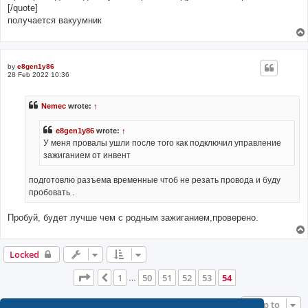
[/quote]
получается вакуумник
by
e8gen1y86
28 Feb 2022 10:36
Nemec
wrote:
↑
e8gen1y86
wrote:
↑
У меня провалы ушли после того как подключил управление
зажиганием от инвент
подготовлю разъема временные чтоб не резать провода и буду
пробовать .
Пробуй, будет лучше чем с родным зажиганием,проверено.
Locked
Page
54
of
54
1
50
51
52
53
54
Previous
…
Jump to