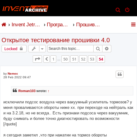
S
e
Invent Jetronic
Программное обеспечение
Прошивка и коммандер
a
r
Открытое тестирование прошивки 4.0
c
h
Search
Advanced sear
Locked
Page
54
of
54
1
50
51
52
53
54
Previous
…
by
Nemec
28 Feb 2022 09:47
Roman103
wrote:
↑
исключили подсос воздуха через вакуумный усилитель тормозов? у
меня проваливаются обороты ниже хх. при переходе на нейтраль как
и на 3.2.18, но не всегда.. Есть признаки подсоса через вакуумник,
буду снимать и более точно диагностировать по возможности
[/quote]
я сегодня заметил ,что при нажатии на тормоз обороты