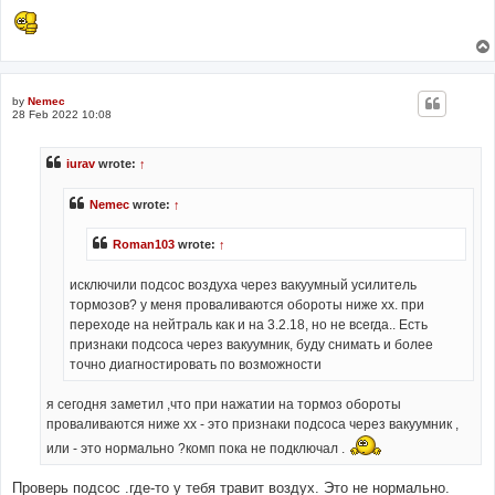
by
Nemec
28 Feb 2022 10:08
iurav
wrote:
↑
Nemec
wrote:
↑
Roman103
wrote:
↑
исключили подсос воздуха через вакуумный усилитель
тормозов? у меня проваливаются обороты ниже хх. при
переходе на нейтраль как и на 3.2.18, но не всегда.. Есть
признаки подсоса через вакуумник, буду снимать и более
точно диагностировать по возможности
я сегодня заметил ,что при нажатии на тормоз обороты
проваливаются ниже хх - это признаки подсоса через вакуумник ,
или - это нормально ?комп пока не подключал .
Проверь подсос .где-то у тебя травит воздух. Это не нормально.