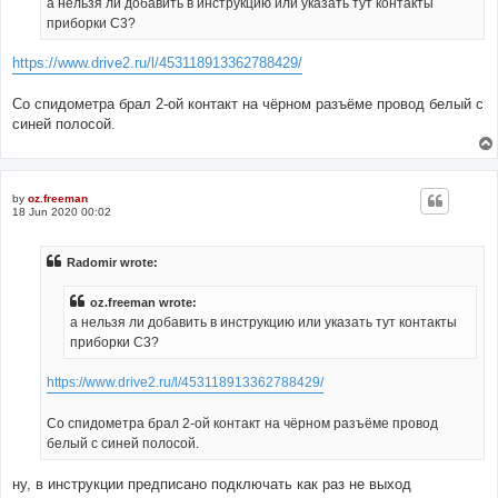
а нельзя ли добавить в инструкцию или указать тут контакты
приборки С3?
https://www.drive2.ru/l/453118913362788429/
Со спидометра брал 2-ой контакт на чёрном разъёме провод белый с
синей полосой.
by
oz.freeman
18 Jun 2020 00:02
Radomir wrote:
oz.freeman wrote:
а нельзя ли добавить в инструкцию или указать тут контакты
приборки С3?
https://www.drive2.ru/l/453118913362788429/
Со спидометра брал 2-ой контакт на чёрном разъёме провод
белый с синей полосой.
ну, в инструкции предписано подключать как раз не выход