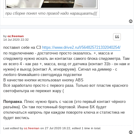
при сборке понял что провод надо наращивать(((
by
oz.freeman
14 Jul 2020 22:32
поставил себе на С3
https://www.drive2.ru/l/564825721332040254/
по подключению - достаточно просто оказалось. +, масса и
спидометр нужно искать ан контактах самого блока спидометра. Там
их всего 4 - как раз +, масса, вход от датчика (контакт 31b - он нам и
нужен) и выход (контакт А, игнорируем). Сигнал на диммер - с
любого ближайшего светодиода подсветки
В качестве кнопки использовал кнопку ABS
Всё заработало просто с первого раза. Только вот пластик красного
светофильтра не пережил жару (
Поправка
. Плюс нужно брать с часов (это первый контакт чёрного
разъёма). Он там постоянный бортовой. Иначе БК будет
отключаться напрочь при каждом повороте ключа и статистика не
будет вестись
Last edited by
oz.freeman
on 27 Jul 2020 16:22, edited 1 time in total.