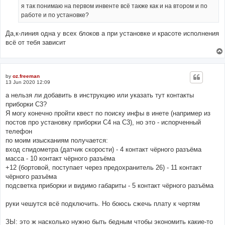
я так понимаю на первом инвенте всё также как и на втором и по
работе и по установке?
Да,к-линия одна у всех блоков а при установке и красоте исполнения
всё от тебя зависит
by
oz.freeman
13 Jun 2020 12:09
а нельзя ли добавить в инструкцию или указать тут контакты
приборки С3?
Я могу конечно пройти квест по поиску инфы в инете (например из
постов про установку приборки С4 на С3), но это - испорченный
телефон
по моим изысканиям получается:
вход спидометра (датчик скорости) - 4 контакт чёрного разъёма
масса - 10 контакт чёрного разъёма
+12 (бортовой, поступает через предохранитель 26) - 11 контакт
чёрного разъёма
подсветка приборки и видимо габариты - 5 контакт чёрного разъёма
руки чешутся всё подключить. Но боюсь сжечь плату к чертям
ЗЫ: это ж насколько нужно быть бедным чтобы экономить какие-то