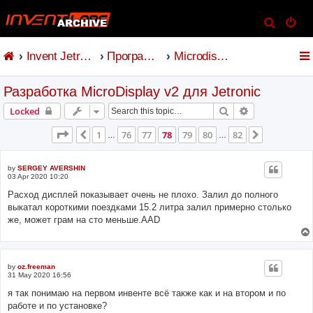
S
e
Invent Jetronic
Программное обеспечение
Microdisplay
a
r
Разработка MicroDisplay v2 для Jetronic
c
h
Search
Advanced sear
Locked
Page
78
of
82
1
76
77
78
79
80
82
Previous
Next
…
…
by
SERGEY AVERSHIN
03 Apr 2020 10:20
Расход дисплей показывает очень не плохо. Залил до полного
выкатал короткими поездками 15.2 литра залил примерно столько
же, может грам на сто меньше.AAD
by
oz.freeman
31 May 2020 16:56
я так понимаю на первом инвенте всё также как и на втором и по
работе и по установке?