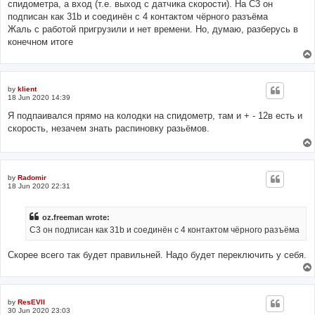
спидометра, а вход (т.е. выход с датчика скорости). На С3 он
подписан как 31b и соединён с 4 контактом чёрного разъёма
Жаль с работой пригрузили и нет времени. Но, думаю, разберусь в
конечном итоге
by
klient
18 Jun 2020 14:39
Я подпаивался прямо на колодки на спидометр, там и + - 12в есть и
скорость, незачем знать распиновку разьёмов.
by
Radomir
18 Jun 2020 22:31
oz.freeman wrote:
С3 он подписан как 31b и соединён с 4 контактом чёрного разъёма
Скорее всего так будет правильней. Надо будет переключить у себя.
by
ResEVIl
30 Jun 2020 23:03