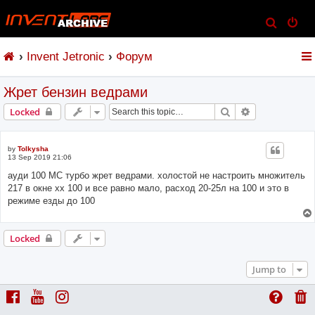
S
e
Invent Jetronic
Форум
a
r
Жрет бензин ведрами
c
h
Search
Advanced sear
Locked
by
Tolkysha
13 Sep 2019 21:06
ауди 100 МС турбо жрет ведрами. холостой не настроить множитель
217 в окне хх 100 и все равно мало, расход 20-25л на 100 и это в
режиме езды до 100
Locked
Jump to