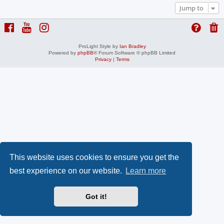
Jump to
ProLight Style by
Ian Bradley
Powered by
phpBB
® Forum Software © phpBB Limited
Privacy
|
Terms
This website uses cookies to ensure you get the
best experience on our website.
Learn more
Got it!