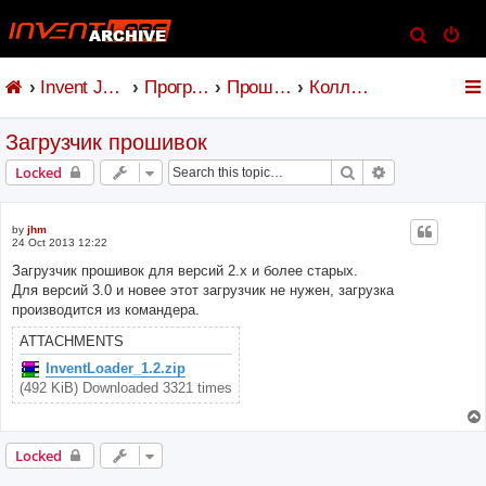
S
e
Invent Jetronic
Программное обеспечение
Прошивка и коммандер
Коллекция прошивок
a
r
Загрузчик прошивок
c
h
Search
Advanced sear
Locked
by
jhm
24 Oct 2013 12:22
Загрузчик прошивок для версий 2.х и более старых.
Для версий 3.0 и новее этот загрузчик не нужен, загрузка
производится из командера.
ATTACHMENTS
InventLoader_1.2.zip
(492 KiB) Downloaded 3321 times
Locked