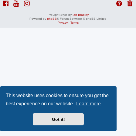
ProLight Style by
Ian Bradley
Powered by
phpBB
® Forum Software © phpBB Limited
Privacy
|
Terms
This website uses cookies to ensure you get the
best experience on our website.
Learn more
Got it!