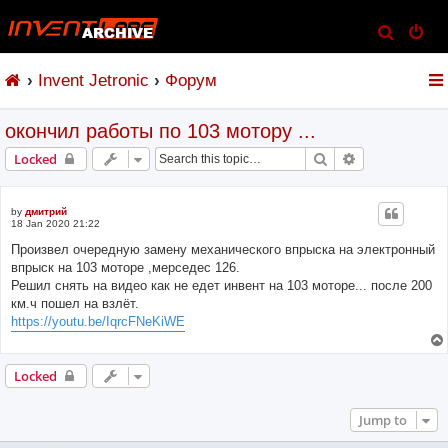
S
e
Invent Jetronic
Форум
a
r
окончил работы по 103 мотору ...
c
h
Search
Advanced sear
Locked
by
дмитрий
18 Jan 2020 21:22
Произвел очередную замену механического впрыска на электронный
впрыск на 103 моторе ,мерседес 126.
Решил снять на видео как не едет инвент на 103 моторе... после 200
км.ч пошел на взлёт.
https://youtu.be/IqrcFNeKiWE
Locked
Jump to