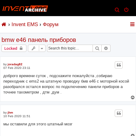
S
e
Invent EMS
Форум
a
r
bmw e46 панель приборов
c
h
Search
Advanced sear
Locked
by
joradag82
07 Feb 2020 23:11
доброго времени суток , подскажите пожалуйста ,собираю
переходник с ems2 на штатную проводку бмв е46 с моторной косой
разобрался остался вопрос по подключению панели приборов а
точнее тахометром , дтм ,дум .
by
jhm
10 Feb 2020 11:51
мы оставили для этого штатный мозг