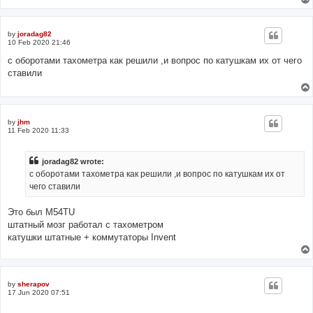
by
joradag82
10 Feb 2020 21:46
с оборотами тахометра как решили ,и вопрос по катушкам их от чего
ставили
by
jhm
11 Feb 2020 11:33
joradag82 wrote:
с оборотами тахометра как решили ,и вопрос по катушкам их от
чего ставили
Это был М54TU
штатный мозг работал с тахометром
катушки штатные + коммутаторы Invent
by
sherapov
17 Jun 2020 07:51