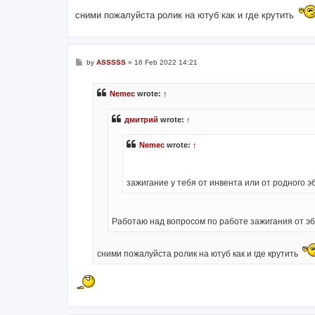
сними пожалуйста ролик на ютуб как и где крутить
P
by
ASSSSS
»
16 Feb 2022 14:21
o
s
t
Nemec
wrote:
↑
дмитрий
wrote:
↑
Nemec
wrote:
↑
зажигание у тебя от инвента или от родного э
Работаю над вопросом по работе зажигания от эбу
сними пожалуйста ролик на ютуб как и где крутить