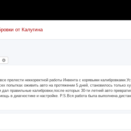
ровки от Калугина
earch
Advanced search
 все прелести неккоректной работы Инвента с корявыми калибровками.У
всех попытках оживить авто на протяжении 5 дней, становилось только х
и дал правильные калибровки,после которых 30-ти летний авто преврати
ощь в диагностике и настройке. P.S.Вся работа была выполнена дистан