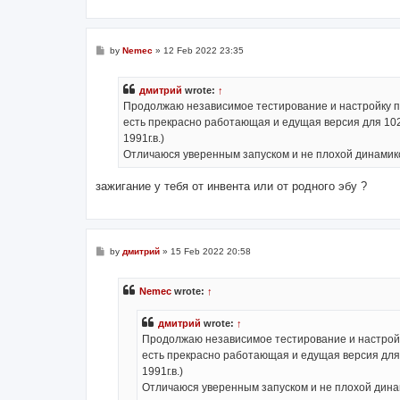
P
by
Nemec
»
12 Feb 2022 23:35
o
s
t
дмитрий
wrote:
↑
Продолжаю независимое тестирование и настройку п
есть прекрасно работающая и едущая версия для 102 мо
1991г.в.)
Отличаюся уверенным запуском и не плохой динамик
зажигание у тебя от инвента или от родного эбу ?
P
by
дмитрий
»
15 Feb 2022 20:58
o
s
t
Nemec
wrote:
↑
дмитрий
wrote:
↑
Продолжаю независимое тестирование и настройк
есть прекрасно работающая и едущая версия для 10
1991г.в.)
Отличаюся уверенным запуском и не плохой дин