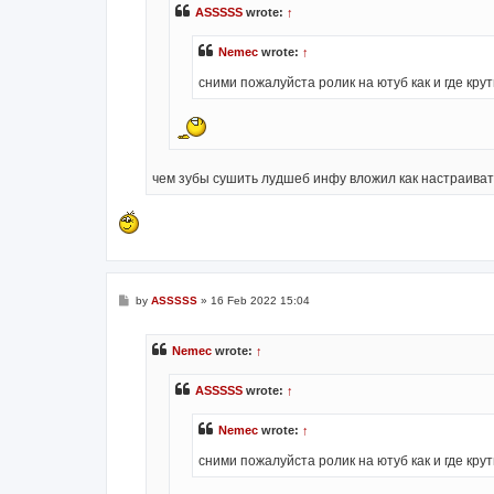
ASSSSS
wrote:
↑
Nemec
wrote:
↑
сними пожалуйста ролик на ютуб как и где кру
чем зубы сушить лудшеб инфу вложил как настраиват
P
by
ASSSSS
»
16 Feb 2022 15:04
o
s
t
Nemec
wrote:
↑
ASSSSS
wrote:
↑
Nemec
wrote:
↑
сними пожалуйста ролик на ютуб как и где кру