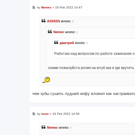
P
by
Nemec
»
16 Feb 2022 14:47
o
s
t
ASSSSS
wrote:
↑
Nemec
wrote:
↑
дмитрий
wrote:
↑
Работаю над вопросом по работе зажигания от
сними пожалуйста ролик на ютуб как и где крутить
чем зубы сушить лудшеб инфу вложил как настраиват
P
by
iurav
»
16 Feb 2022 14:56
o
s
t
Nemec
wrote:
↑