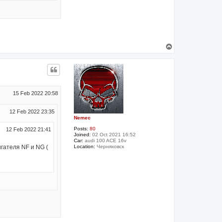
T
o
p
15 Feb 2022 20:58
12 Feb 2022 23:35
Nemec
Posts:
80
12 Feb 2022 21:41
Joined:
02 Oct 2021 16:52
Car:
audi 100 ACE 16v
Location:
Черняховск
игателя NF и NG (