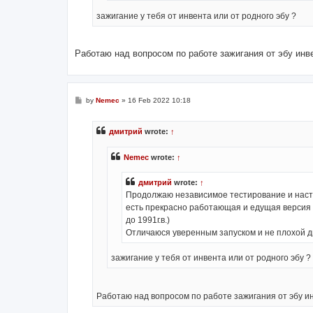
зажигание у тебя от инвента или от родного эбу ?
Работаю над вопросом по работе зажигания от эбу инве
P
by
Nemec
»
16 Feb 2022 10:18
o
s
t
дмитрий
wrote:
↑
Nemec
wrote:
↑
дмитрий
wrote:
↑
Продолжаю независимое тестирование и настр
есть прекрасно работающая и едущая версия для
до 1991г.в.)
Отличаюся уверенным запуском и не плохой 
зажигание у тебя от инвента или от родного эбу ?
Работаю над вопросом по работе зажигания от эбу ин