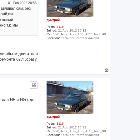
01 Feb 2022 20:53
авливал сам, без
трий,как
в новый
дмитрий
но т.к. мы
Posts:
3116
Joined:
21 Aug 2012 10:32
Car:
VW_Jetta_Audi_100_ACE_Audi_90
Location:
Таганрог Ростовская обл.
или обьем двигателя
премонта был ,сразу
T
o
p
ателя NF и NG ( до
дмитрий
Posts:
3116
Joined:
21 Aug 2012 10:32
Car:
VW_Jetta_Audi_100_ACE_Audi_90
Location:
Таганрог Ростовская обл.