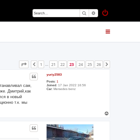
Search
Advanced search
Page
23
of
26
1
21
22
23
24
25
26
Previous
Next
…
yuriy2583
Posts:
1
станавливал сам,
Joined:
17 Jan 2022 16:56
Car:
Mersedes benz
уже. Дмитрий,как
лся в новый
ционно т.к. мы
T
o
p