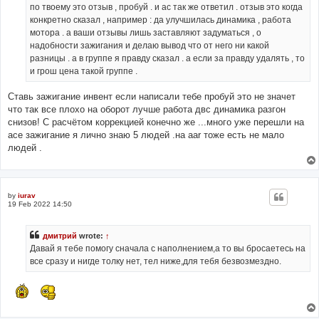
по твоему это отзыв , пробуй . и ас так же ответил . отзыв это когда
конкретно сказал , например : да улучшилась динамика , работа
мотора . а ваши отзывы лишь заставляют задуматься , о
надобности зажигания и делаю вывод что от него ни какой
разницы . а в группе я правду сказал . а если за правду удалять , то
и грош цена такой группе .
Ставь зажигание инвент если написали тебе пробуй это не значет
что так все плохо на оборот лучше работа двс динамика разгон
снизов! С расчётом коррекцией конечно же ...много уже перешли на
ace зажигание я лично знаю 5 людей .на aar тоже есть не мало
людей .
by
iurav
19 Feb 2022 14:50
дмитрий
wrote:
↑
Давай я тебе помогу сначала с наполнением,а то вы бросаетесь на
все сразу и нигде толку нет, тел ниже,для тебя безвозмездно.