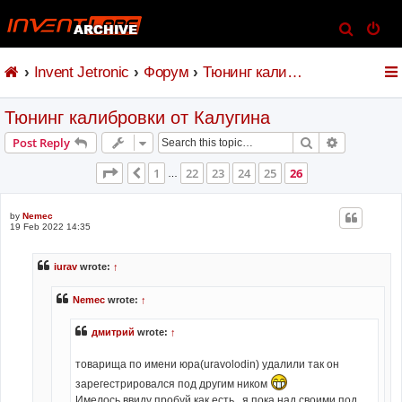
S
e
Invent Jetronic
Форум
Тюнинг калибровки от Калугина
a
r
Тюнинг калибровки от Калугина
c
h
Search
Advanced s
Post Reply
Page
26
of
26
1
22
23
24
25
26
Previous
…
by
Nemec
19 Feb 2022 14:35
iurav
wrote:
↑
Nemec
wrote:
↑
дмитрий
wrote:
↑
товарища по имени юра(uravolodin) удалили так он
зарегестрировался под другим ником
Имелось ввиду пробуй как есть , я пока над своими под