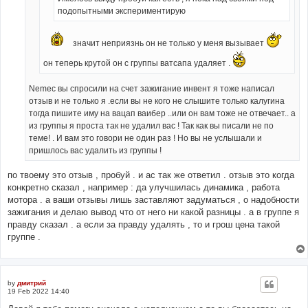
подопытными экспериментирую
значит неприязнь он не только у меня вызывает
он теперь крутой он с группы ватсапа удаляет .
Nemec вы спросили на счет зажигание инвент я тоже написал
отзыв и не только я .если вы не кого не слышите только калугина
тогда пишите иму на вацап ваибер ..или он вам тоже не отвечает.. а
из группы я проста так не удалил вас ! Так как вы писали не по
теме! . И вам это говори не один раз ! Но вы не услышали и
пришлось вас удалить из группы !
по твоему это отзыв , пробуй . и ас так же ответил . отзыв это когда
конкретно сказал , например : да улучшилась динамика , работа
мотора . а ваши отзывы лишь заставляют задуматься , о надобности
зажигания и делаю вывод что от него ни какой разницы . а в группе я
правду сказал . а если за правду удалять , то и грош цена такой
группе .
by
дмитрий
19 Feb 2022 14:40