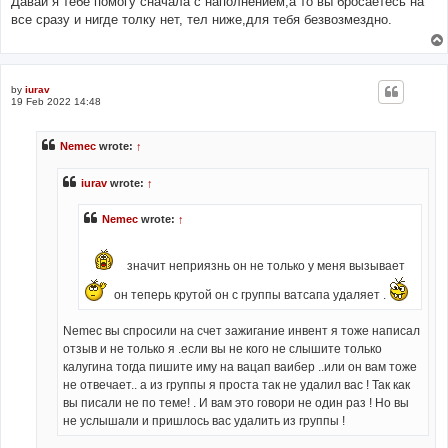
Давай я тебе помогу сначала с наполнением,а то вы бросаетесь на
все сразу и нигде толку нет, тел ниже,для тебя безвозмездно.
by
iurav
19 Feb 2022 14:48
Nemec
wrote:
↑
iurav
wrote:
↑
Nemec
wrote:
↑
значит неприязнь он не только у меня вызывает
он теперь крутой он с группы ватсапа удаляет .
Nemec вы спросили на счет зажигание инвент я тоже написал
отзыв и не только я .если вы не кого не слышите только
калугина тогда пишите иму на вацап ваибер ..или он вам тоже
не отвечает.. а из группы я проста так не удалил вас ! Так как
вы писали не по теме! . И вам это говори не один раз ! Но вы
не услышали и пришлось вас удалить из группы !