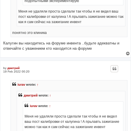
подопытными экспериментирую
Меня не удаляли проста сделали так чтобы я не видел ваш
пост калибровки от калугина ! А прьлавть зажигание можно так
как я сам сейчас на зажигание инвент
понятно это клиника
Калугин вы находитесь на форуме инвента ..будьте адекватны и
отвечайте с уважением кто находится на форуме
by
дмитрий
19 Feb 2022 00:20
iurav
wrote:
↑
дмитрий
wrote:
↑
iurav
wrote:
↑
Меня не удаляли проста сделали так чтобы я не видел
ваш пост калибровки от калугина ! А прьлавть зажигание
можно так как я сам сейчас на зажигание инвент