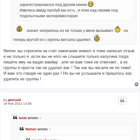
зарегестрировался под другим ником
Имелось ввиду пробуй как есть , я пока над своими под
подопытными экспериментирую
значит неприязнь он не только у меня вызывает
он
теперь крутой он с группы ватсапа удаляет .
Nemec вы спросили на счет зажигание инвент я тоже написал отзыв
и не только я .если вы не кого не слышите только калугина тогда
пишите иму на вацап ваибер ..или он вам тоже не отвечает.. а из
группы я проста так не удалил вас ! Так как вы писали не по теме! .
И вам это говори не один раз ! Но вы не услышали и пришлось вас
удалить из группы !
by
дмитрий
19 Feb 2022 13:58
iurav
wrote:
↑
Nemec
wrote:
↑