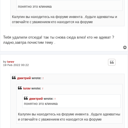
понятно это клиника
Калугин вы находитесь на форуме инвента ..будьте адекватны и
отвечайте с уважением кто находится на форуме
Тебя удалили отсюда! так ты снова сюда влез! кто не адеват ?
ладно,завтра почистим тему .
by
iurav
19 Feb 2022 00:22
дмитрий
wrote:
↑
iurav
wrote:
↑
дмитрий
wrote:
↑
понятно это клиника
Калугин вы находитесь на форуме инвента ..будьте адекватны
и отвечайте с уважением кто находится на форуме