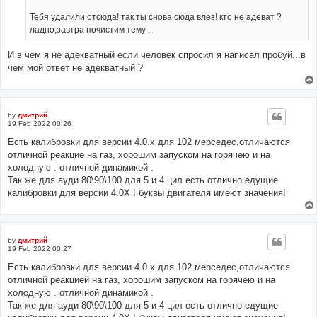
Тебя удалили отсюда! так ты снова сюда влез! кто не адеват ?
ладно,завтра почистим тему .
И в чем я не адекватный если человек спросил я написал пробуй...в
чем мой ответ не адекватный ?
by
дмитрий
19 Feb 2022 00:26
Есть калибровки для версии 4.0.х для 102 мерседес,отличаются
отличной реакцие на газ, хорошим запуском на горячею и на
холодную . отличной динамикой .
Так же для ауди 80\90\100 для 5 и 4 цил есть отлично едущие
калибровки для версии 4.0Х ! буквы двигателя имеют значения!
by
дмитрий
19 Feb 2022 00:27
Есть калибровки для версии 4.0.х для 102 мерседес,отличаются
отличной реакцией на газ, хорошим запуском на горячею и на
холодную . отличной динамикой .
Так же для ауди 80\90\100 для 5 и 4 цил есть отлично едущие