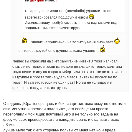
дмитрий
wrote:
↑
товарища по имени юра(uravolodin) удалили так он
зарегестрировался под другим ником
Имелось ввиду пробуй как есть , я пока над своими под
подопытными экспериментирую
значит неприязнь он не только у меня вызывает
он теперь крутой он с группы ватсапа удаляет .
Nemec вы спросили на счет зажигание инвент я тоже написал
отзыв и не только я .если вы не кого не слышите только калугина
тогда пишите иму на вацап ваибер ..или он вам тоже не отвечает.. а
из группы я проста так не удалил вас ! Так как вы писали не по
теме! . И вам это говори не один раз ! Но вы не услышали и
пришлось вас удалить из группы !
,
О видишь ,Юра теперь царь и бох ,защитник всех кому не ответили
сию минутно и послали подальше , его сообщения просто
переполнили мой ящик почтовый ,его и не только его задача на
форуме всех провоцировать и наводить срачь и сталивать всех
лбами.
лучше было так с его стороны- пользы от меня нет но и вреда