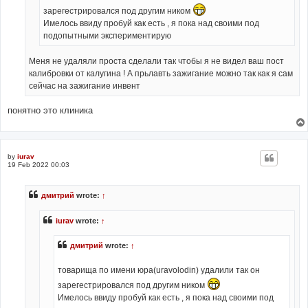
зарегестрировался под другим ником
Имелось ввиду пробуй как есть , я пока над своими под
подопытными экспериментирую
Меня не удаляли проста сделали так чтобы я не видел ваш пост
калибровки от калугина ! А прьлавть зажигание можно так как я сам
сейчас на зажигание инвент
понятно это клиника
by
iurav
19 Feb 2022 00:03
дмитрий
wrote:
↑
iurav
wrote:
↑
дмитрий
wrote:
↑
товарища по имени юра(uravolodin) удалили так он
зарегестрировался под другим ником
Имелось ввиду пробуй как есть , я пока над своими под