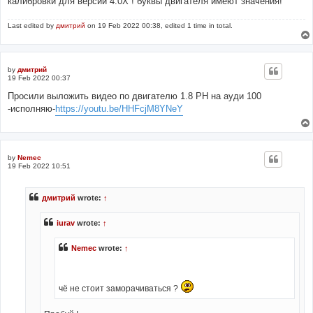
калибровки для версии 4.0Х ! буквы двигателя имеют значения!
Last edited by
дмитрий
on 19 Feb 2022 00:38, edited 1 time in total.
by
дмитрий
19 Feb 2022 00:37
Просили выложить видео по двигателю 1.8 РН на ауди 100
-исполняю-
https://youtu.be/HHFcjM8YNeY
by
Nemec
19 Feb 2022 10:51
дмитрий
wrote:
↑
iurav
wrote:
↑
Nemec
wrote:
↑
чё не стоит заморачиваться ?