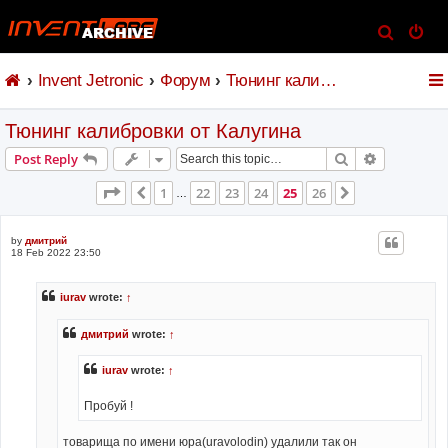
S
e
Invent Jetronic
Форум
Тюнинг калибровки от Калугина
a
r
Тюнинг калибровки от Калугина
c
h
Search
Advanced s
Post Reply
Page
25
of
26
1
22
23
24
25
26
Previous
Next
…
by
дмитрий
18 Feb 2022 23:50
iurav
wrote:
↑
дмитрий
wrote:
↑
iurav
wrote:
↑
Пробуй !
товарища по имени юра(uravolodin) удалили так он