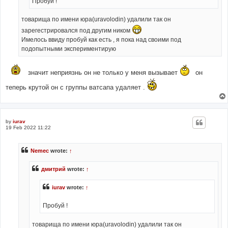
Пробуй !
товарища по имени юра(uravolodin) удалили так он
зарегестрировался под другим ником
Имелось ввиду пробуй как есть , я пока над своими под
подопытными экспериментирую
значит неприязнь он не только у меня вызывает
он
теперь крутой он с группы ватсапа удаляет .
by
iurav
19 Feb 2022 11:22
Nemec
wrote:
↑
дмитрий
wrote:
↑
iurav
wrote:
↑
Пробуй !
товарища по имени юра(uravolodin) удалили так он