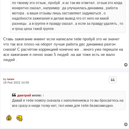
по твоему это отзыв , пробуй . и ас так же ответил . отзыв это когда
конкретно сказал , например : да улучшилась динамика , работа
мотора . а ваши отзывы лишь заставляют задуматься , о
надобности зажигания и делаю вывод что от него ни какой
разницы . а в группе я правду сказал . а если за правду удалять , то
и грош цена такой группе .
Ставь зажигание инвент если написали тебе пробуй это не значет
что так все плохо на оборот лучше работа двс динамика разгон
снизов! С расчётом коррекцией конечно же ...много уже перешли на
ace зажигание я лично знаю 5 людей .на aar тоже есть не мало
людей .
by
iurav
19 Feb 2022 14:50
дмитрий
wrote:
↑
Давай я тебе помогу сначала с наполнением,а то вы бросаетесь на
все сразу и нигде толку нет, тел ниже,для тебя безвозмездно.