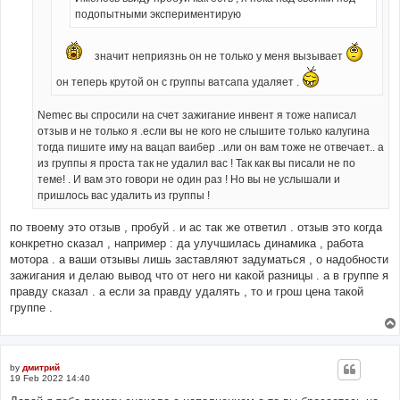
подопытными экспериментирую
значит неприязнь он не только у меня вызывает
он теперь крутой он с группы ватсапа удаляет .
Nemec вы спросили на счет зажигание инвент я тоже написал
отзыв и не только я .если вы не кого не слышите только калугина
тогда пишите иму на вацап ваибер ..или он вам тоже не отвечает.. а
из группы я проста так не удалил вас ! Так как вы писали не по
теме! . И вам это говори не один раз ! Но вы не услышали и
пришлось вас удалить из группы !
по твоему это отзыв , пробуй . и ас так же ответил . отзыв это когда
конкретно сказал , например : да улучшилась динамика , работа
мотора . а ваши отзывы лишь заставляют задуматься , о надобности
зажигания и делаю вывод что от него ни какой разницы . а в группе я
правду сказал . а если за правду удалять , то и грош цена такой
группе .
by
дмитрий
19 Feb 2022 14:40