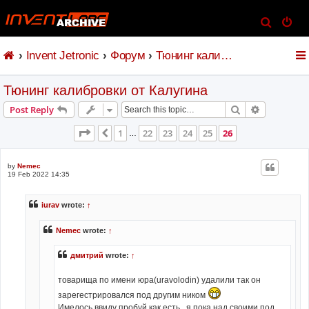
S
e
Invent Jetronic
Форум
Тюнинг калибровки от Калугина
a
r
Тюнинг калибровки от Калугина
c
h
Search
Advanced s
Post Reply
Page
26
of
26
1
22
23
24
25
26
Previous
…
by
Nemec
19 Feb 2022 14:35
iurav
wrote:
↑
Nemec
wrote:
↑
дмитрий
wrote:
↑
товарища по имени юра(uravolodin) удалили так он
зарегестрировался под другим ником
Имелось ввиду пробуй как есть , я пока над своими под