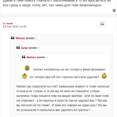
Давай я тебе помогу сначала с наполнением,а то вы бросаетесь на
все сразу и нигде толку нет, тел ниже,для тебя безвозмездно.
by
iurav
19 Feb 2022 14:48
Nemec
wrote:
↑
iurav
wrote:
↑
Nemec
wrote:
↑
значит неприязнь он не только у меня вызывает
он теперь крутой он с группы ватсапа удаляет .
Nemec вы спросили на счет зажигание инвент я тоже написал
отзыв и не только я .если вы не кого не слышите только
калугина тогда пишите иму на вацап ваибер ..или он вам тоже
не отвечает.. а из группы я проста так не удалил вас ! Так как
вы писали не по теме! . И вам это говори не один раз ! Но вы
не услышали и пришлось вас удалить из группы !