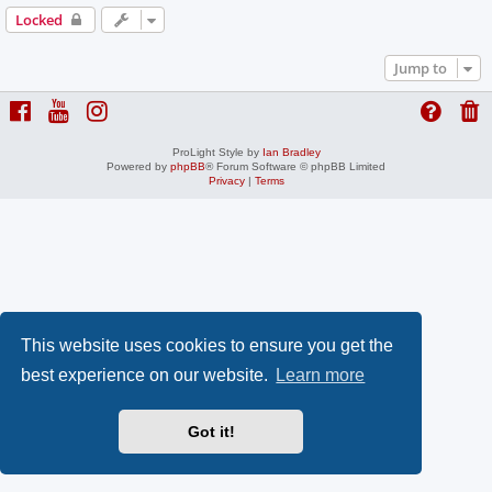
Locked
Jump to
ProLight Style by
Ian Bradley
Powered by
phpBB
® Forum Software © phpBB Limited
Privacy
|
Terms
This website uses cookies to ensure you get the
best experience on our website.
Learn more
Got it!