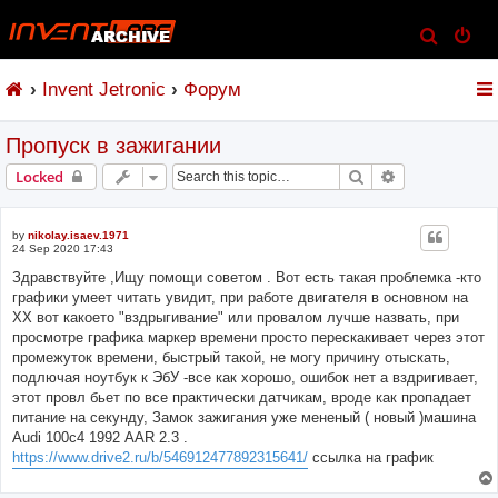
S
e
Invent Jetronic
Форум
a
r
Пропуск в зажигании
c
h
Search
Advanced sear
Locked
by
nikolay.isaev.1971
24 Sep 2020 17:43
Здравствуйте ,Ищу помощи советом . Вот есть такая проблемка -кто
графики умеет читать увидит, при работе двигателя в основном на
ХХ вот какоето "вздрыгивание" или провалом лучше назвать, при
просмотре графика маркер времени просто перескакивает через этот
промежуток времени, быстрый такой, не могу причину отыскать,
подлючая ноутбук к ЭбУ -все как хорошо, ошибок нет а вздригивает,
этот провл бьет по все практически датчикам, вроде как пропадает
питание на секунду, Замок зажигания уже мененый ( новый )машина
Audi 100с4 1992 AAR 2.3 .
https://www.drive2.ru/b/546912477892315641/
ссылка на график