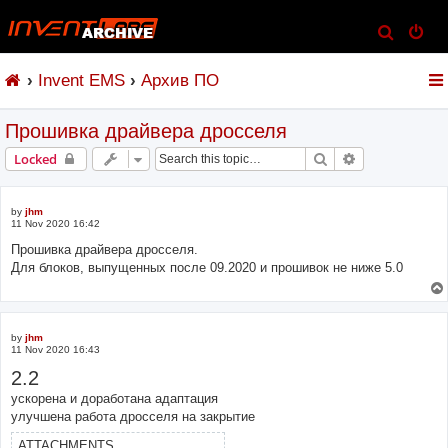
S
e
Invent EMS
Архив ПО
a
r
Прошивка драйвера дросселя
c
h
Search
Advanced sear
Locked
by
jhm
11 Nov 2020 16:42
Прошивка драйвера дросселя.
Для блоков, выпущенных после 09.2020 и прошивок не ниже 5.0
by
jhm
11 Nov 2020 16:43
2.2
ускорена и доработана адаптация
улучшена работа дросселя на закрытие
ATTACHMENTS