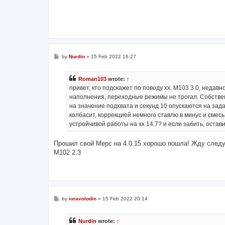
P
by
Nurdin
»
15 Feb 2022 16:27
o
s
t
Roman103
wrote:
↑
привет, кто подскажет по поводу хх. М103 3.0, недав
наполнения, переходные режимы не трогал. Собствен
на значение подхвата и секунд 10 опускаются на зада
колбасит, коррекцией немного ставлю в минус и смесь
устройчивой работы на хх 14.7? и если забить, остав
Прошил свой Мерс на 4.0.15 хорошо пошла! Жду сле
M102 2.3
P
by
iuravolodin
»
15 Feb 2022 20:14
o
s
t
Nurdin
wrote:
↑