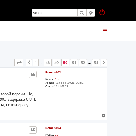
Search
Advanced search
Page
50
of
54
1
48
49
50
51
52
54
Previous
Next
…
…
Roman103
Posts:
16
Joined:
23 Feb 2021 09:51
Car:
w124 M103
тарой версии. Но,
00, задержка 0.8. В
ты, потом сразу
T
o
p
Roman103
Posts:
16