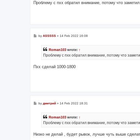
s
Проблему с пхх обратил внимание, потому что замети
t
P
by
ASSSSS
»
14 Feb 2022 16:08
o
s
t
Roman103
wrote:
↑
Проблему с пхх обратил внимание, потому что замет
Пхх сделай 1000-1800
P
by
дмитрий
»
14 Feb 2022 18:31
o
s
t
Roman103
wrote:
↑
Проблему с пхх обратил внимание, потому что замет
Низко не делай , будет рывок, лучше чуть выше сделат