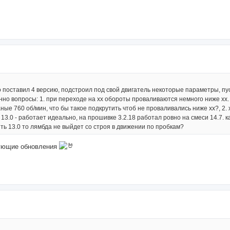
но поставил 4 версию, подстроил под свой двигатель некоторые параметры, пус
но вопросы: 1. при переходе на хх обороты проваливаются немного ниже хх
ные 760 об/мин, что бы такое подкрутить чтоб не проваливались ниже хх?, 2. 
 13.0 - работает идеально, на прошивке 3.2.18 работал ровно на смеси 14.7. 
ить 13.0 то лямбда не выйдет со строя в движении по пробкам?
дующие обновления