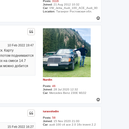
Posts:
3116
Joined:
21 Aug 2012 10:32
Car:
VW_Jetta_Audi_100_ACE_Audi_90
Location:
Таганрог Ростовская обл.
T
o
p
10 Feb 2022 19:47
к. Карту
. потом поднимаются
хх на смеси 14.7
как можно добится
Nurdin
Posts:
46
Joined:
28 Jul 2020 12:32
Car:
Mercedes Benz 230E M102
T
o
p
iuravolodin
Posts:
58
Joined:
15 Nov 2020 21:00
Car:
audi 100 c4 ace 2.0 16v invent 2.2
15 Feb 2022 16:27