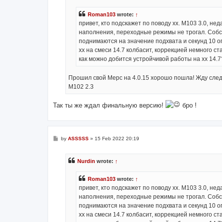
Roman103
wrote:
↑
привет, кто подскажет по поводу хх. М103 3.0, не
наполнения, переходные режимы не трогал. Собст
поднимаются на значение подхвата и секунд 10 оп
хх на смеси 14.7 колбасит, коррекцией немного ст
как можно добится устройчивой работы на хх 14.7
Прошил свой Мерс на 4.0.15 хорошо пошла! Жду сл
M102 2.3
Так ты же ждал финальную версию!
бро !
P
by
ASSSSS
»
15 Feb 2022 20:19
o
s
t
Nurdin
wrote:
↑
Roman103
wrote:
↑
привет, кто подскажет по поводу хх. М103 3.0, не
наполнения, переходные режимы не трогал. Собст
поднимаются на значение подхвата и секунд 10 оп
хх на смеси 14.7 колбасит, коррекцией немного ст