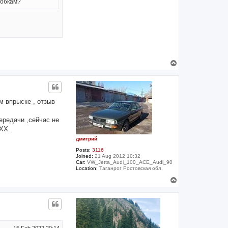
робкам?
T
o
p
м впрыске , отзыв
ередачи ,сейчас не
 ХХ.
дмитрий
Posts:
3116
Joined:
21 Aug 2012 10:32
Car:
VW_Jetta_Audi_100_ACE_Audi_90
Location:
Таганрог Ростовская обл.
T
o
p