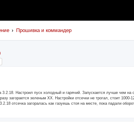
ение
Прошивка и коммандер
0
ch
Advanced search
 3.2.18. Настроил пуск холодный и гарячий. Запускается лучше чем на с
разу загорается зеленым ХХ. Настройки отсечки не трогал, стоит 1000-12
3.2.18 отсечка загоралась как газуешь стоя на месте, пока падали оборо