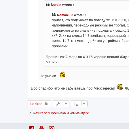
Nurdin
wrote:
↑
Roman103
wrote:
↑
привет, кто подскажет по поводу хх. М103 3.0
наполнения, переходные режимы не трогал. С
поднимаются на значение подхвата и секунд 1
хх?, 2. хх на смеси 14.7 колбасит, коррекцией
смеси 14.7. как можно добится устройчивой ра
пробкам?
Прошил свой Мерс на 4.0.15 хорошо пошла! Жду
M102 2.3
Не уже ли
Бро спасибо что не забываешь про Мерседесы!
Жд
Locked
Return to “Прошивка и коммандер”