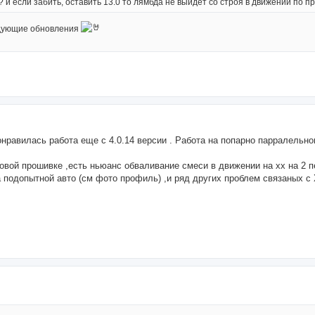
? и если забить, оставить 13.0 то лямбда не выйдет со строя в движении по п
едующие обновления
нравилась работа еще с 4.0.14 версии . Работа на попарно парралельно
новой прошивке ,есть ньюанс обваливание смеси в движении на хх на 2 п
а подопытной авто (см фото профиль) ,и ряд других проблем связаных с