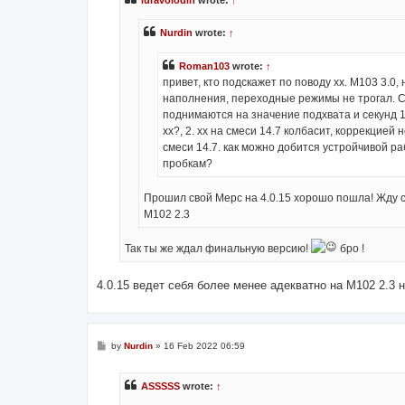
iuravolodin
wrote:
↑
Nurdin
wrote:
↑
Roman103
wrote:
↑
привет, кто подскажет по поводу хх. М103 3.0
наполнения, переходные режимы не трогал. С
поднимаются на значение подхвата и секунд 1
хх?, 2. хх на смеси 14.7 колбасит, коррекцией
смеси 14.7. как можно добится устройчивой ра
пробкам?
Прошил свой Мерс на 4.0.15 хорошо пошла! Жду
M102 2.3
Так ты же ждал финальную версию!
бро !
4.0.15 ведет себя более менее адекватно на М102 2.3
P
by
Nurdin
»
16 Feb 2022 06:59
o
s
t
ASSSSS
wrote:
↑