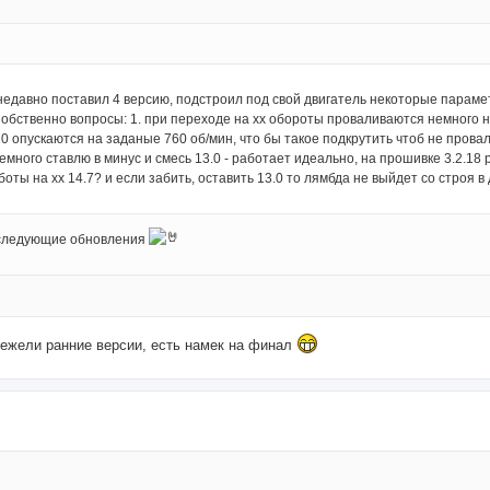
, недавно поставил 4 версию, подстроил под свой двигатель некоторые парамет
обственно вопросы: 1. при переходе на хх обороты проваливаются немного н
0 опускаются на заданые 760 об/мин, что бы такое подкрутить чтоб не прова
 немного ставлю в минус и смесь 13.0 - работает идеально, на прошивке 3.2.18
боты на хх 14.7? и если забить, оставить 13.0 то лямбда не выйдет со строя в
 следующие обновления
 нежели ранние версии, есть намек на финал