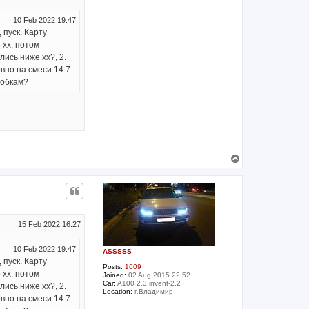
10 Feb 2022 19:47
 пуск. Карту
 хх. потом
ись ниже хх?, 2.
вно на смеси 14.7.
робкам?
T
o
p
15 Feb 2022 16:27
10 Feb 2022 19:47
ASSSSS
 пуск. Карту
Posts:
1609
 хх. потом
Joined:
02 Aug 2015 22:52
Car:
A100 2.3 invent-2.2
ись ниже хх?, 2.
Location:
г.Владимир
вно на смеси 14.7.