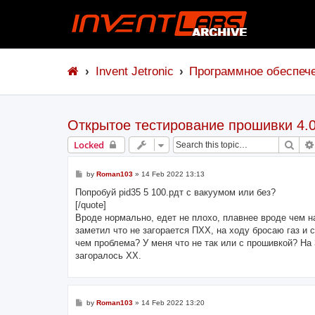
Invent Jetronic
Программное обеспеч
Открытое тестирование прошивки 4.
Sear
Locked
P
by
Roman103
»
14 Feb 2022 13:13
o
s
Попробуй pid35 5 100.рдт с вакуумом или без?
t
[/quote]
Вроде нормально, едет не плохо, плавнее вроде чем на
заметил что не загорается ПХХ, на ходу бросаю газ и с
чем проблема? У меня что не так или с прошивкой? На 
загоралось ХХ.
P
by
Roman103
»
14 Feb 2022 13:20
o