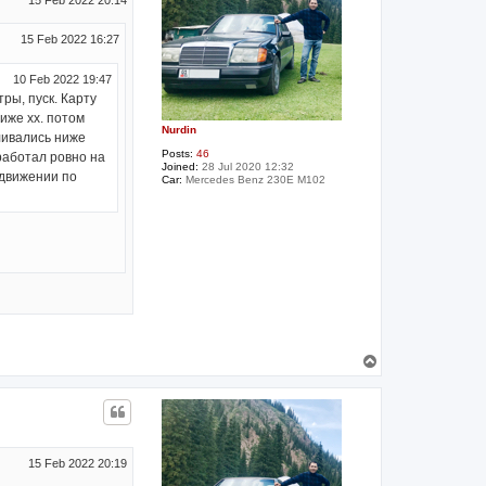
15 Feb 2022 20:14
15 Feb 2022 16:27
10 Feb 2022 19:47
ры, пуск. Карту
иже хх. потом
Nurdin
ливались ниже
Posts:
46
 работал ровно на
Joined:
28 Jul 2020 12:32
 движении по
Car:
Mercedes Benz 230E M102
T
o
p
15 Feb 2022 20:19