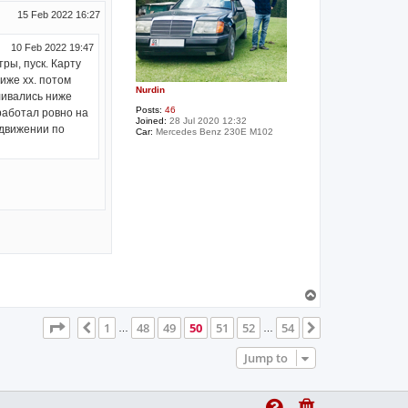
15 Feb 2022 16:27
10 Feb 2022 19:47
ры, пуск. Карту
иже хх. потом
Nurdin
ливались ниже
Posts:
46
 работал ровно на
Joined:
28 Jul 2020 12:32
 движении по
Car:
Mercedes Benz 230E M102
T
o
p
Page
50
of
54
1
48
49
50
51
52
54
Previous
Next
…
…
Jump to