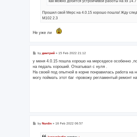
как можно добится устройчивой работы на хх 14.7
Прошил свой Мерс на 4.0.15 хорошо пошла! Жду сл
M102 2.3
Не уже ли
P
by
дмитрий
»
15 Feb 2022 21:12
o
s
у меня 4.0.15 пошла хорошо на мерседесе особенно ,по
t
на педаль хороший. Откатывал с нуля .
На своей под опытной в корне понравилась работа на 
могу поймать этот баг -провожу регламентый ремонт н
P
by
Nurdin
»
16 Feb 2022 06:57
o
s
t