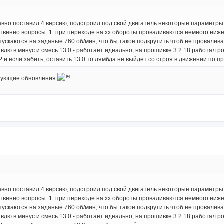
давно поставил 4 версию, подстроил под свой двигатель некоторые параметры,
венно вопросы: 1. при переходе на хх обороты проваливаются немного ниже
ускаются на заданые 760 об/мин, что бы такое подкрутить чтоб не проваливал
авлю в минус и смесь 13.0 - работает идеально, на прошивке 3.2.18 работал ро
? и если забить, оставить 13.0 то лямбда не выйдет со строя в движении по п
едующие обновления
давно поставил 4 версию, подстроил под свой двигатель некоторые параметры,
венно вопросы: 1. при переходе на хх обороты проваливаются немного ниже
ускаются на заданые 760 об/мин, что бы такое подкрутить чтоб не проваливал
авлю в минус и смесь 13.0 - работает идеально, на прошивке 3.2.18 работал ро