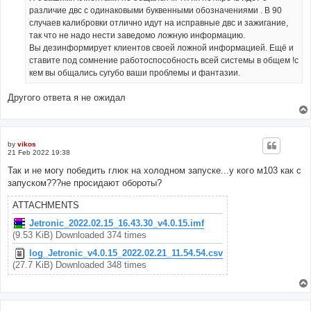
различие двс с одинаковыми буквенными обозначениями . В 90
случаев калибровки отлично идут на исправные двс и зажигание,
так что не надо нести заведомо ложную информацию.
Вы дезинформирует клиентов своей ложной информацией. Ещё и
ставите под сомнение работоспособность всей системы в общем !с
кем вы общались сугубо ваши проблемы и фантазии.
Другого ответа я не ожидал
by
vikos
21 Feb 2022 19:38
Так и не могу победить глюк на холодном запуске...у кого м103 как с
запуском???не просидают обороты?
ATTACHMENTS
Jetronic_2022.02.15_16.43.30_v4.0.15.imf
(9.53 KiB) Downloaded 374 times
log_Jetronic_v4.0.15_2022.02.21_11.54.54.csv
(27.7 KiB) Downloaded 348 times