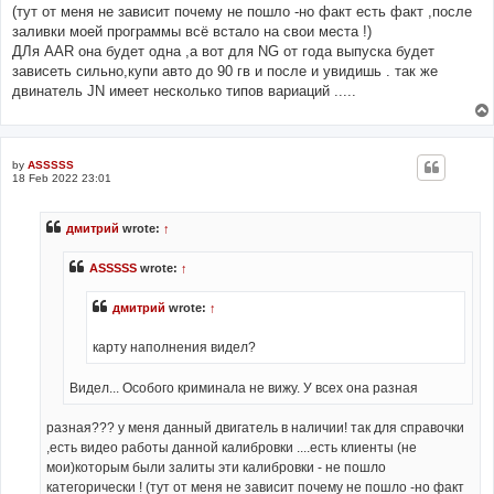
(тут от меня не зависит почему не пошло -но факт есть факт ,после
заливки моей программы всё встало на свои места !)
ДЛя AAR она будет одна ,а вот для NG от года выпуска будет
зависеть сильно,купи авто до 90 гв и после и увидишь . так же
двинатель JN имеет несколько типов вариаций .....
by
ASSSSS
18 Feb 2022 23:01
дмитрий
wrote:
↑
ASSSSS
wrote:
↑
дмитрий
wrote:
↑
карту наполнения видел?
Видел... Особого криминала не вижу. У всех она разная
разная??? у меня данный двигатель в наличии! так для справочки
,есть видео работы данной калибровки ....есть клиенты (не
мои)которым были залиты эти калибровки - не пошло
категорически ! (тут от меня не зависит почему не пошло -но факт