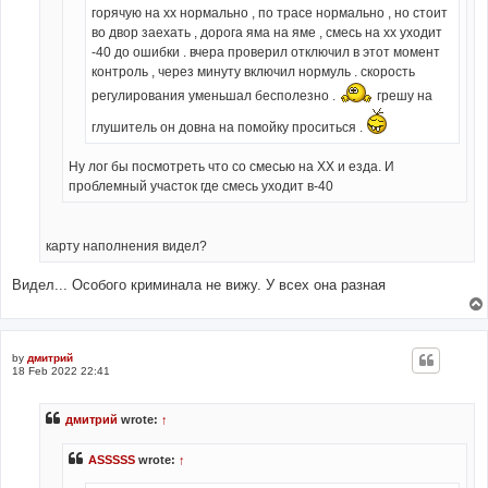
горячую на хх нормально , по трасе нормально , но стоит
во двор заехать , дорога яма на яме , смесь на хх уходит
-40 до ошибки . вчера проверил отключил в этот момент
контроль , через минуту включил нормуль . скорость
регулирования уменьшал бесполезно .
грешу на
глушитель он довна на помойку проситься .
Ну лог бы посмотреть что со смесью на ХХ и езда. И
проблемный участок где смесь уходит в-40
карту наполнения видел?
Видел... Особого криминала не вижу. У всех она разная
by
дмитрий
18 Feb 2022 22:41
дмитрий
wrote:
↑
ASSSSS
wrote:
↑