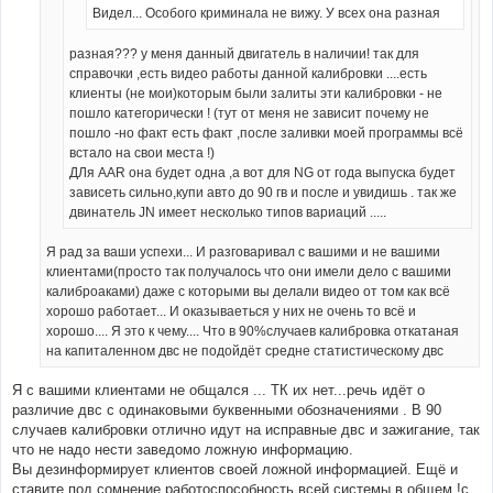
Видел... Особого криминала не вижу. У всех она разная
разная??? у меня данный двигатель в наличии! так для
справочки ,есть видео работы данной калибровки ....есть
клиенты (не мои)которым были залиты эти калибровки - не
пошло категорически ! (тут от меня не зависит почему не
пошло -но факт есть факт ,после заливки моей программы всё
встало на свои места !)
ДЛя AAR она будет одна ,а вот для NG от года выпуска будет
зависеть сильно,купи авто до 90 гв и после и увидишь . так же
двинатель JN имеет несколько типов вариаций .....
Я рад за ваши успехи... И разговаривал с вашими и не вашими
клиентами(просто так получалось что они имели дело с вашими
калиброаками) даже с которыми вы делали видео от том как всё
хорошо работает... И оказываеться у них не очень то всё и
хорошо.... Я это к чему.... Что в 90%случаев калибровка откатаная
на капиталенном двс не подойдёт средне статистическому двс
Я с вашими клиентами не общался ... ТК их нет...речь идёт о
различие двс с одинаковыми буквенными обозначениями . В 90
случаев калибровки отлично идут на исправные двс и зажигание, так
что не надо нести заведомо ложную информацию.
Вы дезинформирует клиентов своей ложной информацией. Ещё и
ставите под сомнение работоспособность всей системы в общем !с