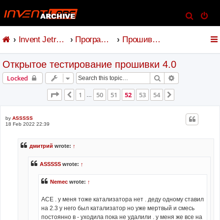
S
e
Invent Jetronic
Программное обеспечение
Прошивка и коммандер
a
r
Открытое тестирование прошивки 4.0
c
h
Search
Advanced sear
Locked
Page
52
of
54
1
50
51
52
53
54
Previous
Next
…
by
ASSSSS
18 Feb 2022 22:39
дмитрий
wrote:
↑
ASSSSS
wrote:
↑
Nemec
wrote:
↑
АСЕ . у меня тоже катализатора нет . деду одному ставил
на 2.3 у него был катализатор но уже мертвый и смесь
постоянно в - уходила пока не удалили . у меня же все на