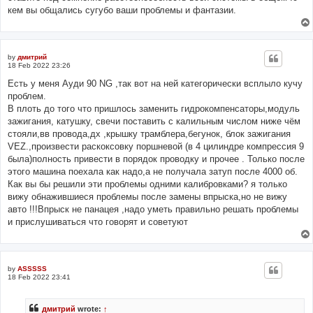
кем вы общались сугубо ваши проблемы и фантазии.
by
дмитрий
18 Feb 2022 23:26
Есть у меня Ауди 90 NG ,так вот на ней категорически всплыло кучу
проблем.
В плоть до того что пришлось заменить гидрокомпенсаторы,модуль
зажигания, катушку, свечи поставить с калильным числом ниже чём
стояли,вв провода,дх ,крышку трамблера,бегунок, блок зажигания
VEZ.,произвести раскоксовку поршневой (в 4 цилиндре компрессия 9
была)полность привести в порядок проводку и прочее . Только после
этого машина поехала как надо,а не получала затуп после 4000 об.
Как вы бы решили эти проблемы одними калибровками? я только
вижу обнажившиеся проблемы после замены впрыска,но не вижу
авто !!!Впрыск не панацея ,надо уметь правильно решать проблемы
и прислушиваться что говорят и советуют
by
ASSSSS
18 Feb 2022 23:41
дмитрий
wrote:
↑