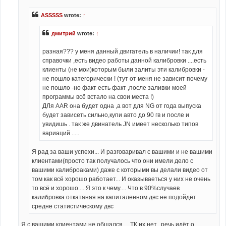
ASSSSS
wrote:
↑
дмитрий
wrote:
↑
разная??? у меня данный двигатель в наличии! так для
справочки ,есть видео работы данной калибровки ....есть
клиенты (не мои)которым были залиты эти калибровки -
не пошло категорически ! (тут от меня не зависит почему
не пошло -но факт есть факт ,после заливки моей
программы всё встало на свои места !)
ДЛя AAR она будет одна ,а вот для NG от года выпуска
будет зависеть сильно,купи авто до 90 гв и после и
увидишь . так же двинатель JN имеет несколько типов
вариаций .....
Я рад за ваши успехи... И разговаривал с вашими и не вашими
клиентами(просто так получалось что они имели дело с
вашими калиброаками) даже с которыми вы делали видео от
том как всё хорошо работает... И оказываеться у них не очень
то всё и хорошо.... Я это к чему.... Что в 90%случаев
калибровка откатаная на капиталенном двс не подойдёт
средне статистическому двс
Я с вашими клиентами не общался ... ТК их нет...речь идёт о