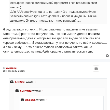
есть факт ,после заливки моей программы всё встало на свои
места !)
ДЛя AAR она будет одна ,а вот для NG от года выпуска будет
зависеть сильно,купи авто до 90 гв и после и увидишь . так же
двинатель JN имеет несколько типов вариаций .....
Я рад за ваши успехи... И разговаривал с вашими и не вашими
клиентами(просто так получалось что они имели дело с вашими
калиброаками) даже с которыми вы делали видео от том как всё
хорошо работает... И оказываеться у них не очень то всё и хорошо....
Я это к чему.... Что в 90%случаев калибровка откатаная на
капиталенном двс не подойдёт средне статистическому двс
by
дмитрий
18 Feb 2022 23:15
ASSSSS
wrote:
↑
дмитрий
wrote:
↑
ASSSSS
wrote:
↑