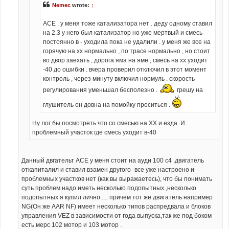
Nemec
wrote:
↑
АСЕ . у меня тоже катализатора нет . деду одному ставил
на 2.3 у него был катализатор но уже мертвый и смесь
постоянно в - уходила пока не удалили . у меня же все на
горячую на хх нормально , по трасе нормально , но стоит
во двор заехать , дорога яма на яме , смесь на хх уходит
-40 до ошибки . вчера проверил отключил в этот момент
контроль , через минуту включил нормуль . скорость
регулирования уменьшал бесполезно .
грешу на
глушитель он довна на помойку проситься .
Ну лог бы посмотреть что со смесью на ХХ и езда. И
проблемный участок где смесь уходит в-40
Данный двгательт АСЕ у меня стоит на ауди 100 с4 ,двигатель
откапиталил и ставил взамен другого -все уже настроено и
проблемных участков нет (как вы выражаетесь), что бы понимать
суть проблем надо иметь несколько подопытных ,несколько
подопытных я купил лично .... причем тот же двигатель например
NG(Он же AAR NF) имеет несколько типов распредвала и блоков
управления VEZ в зависимости от года выпуска,так же под боком
есть мерс 102 мотор и 103 мотор .