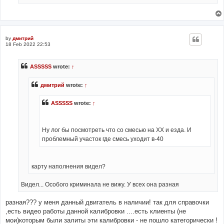
by
дмитрий
18 Feb 2022 22:53
ASSSSS
wrote:
↑
дмитрий
wrote:
↑
ASSSSS
wrote:
↑
Ну лог бы посмотреть что со смесью на ХХ и езда. И
проблемный участок где смесь уходит в-40
карту наполнения видел?
Видел... Особого криминала не вижу. У всех она разная
разная??? у меня данный двигатель в наличии! так для справочки
,есть видео работы данной калибровки ....есть клиенты (не
мои)которым были залиты эти калибровки - не пошло категорически !