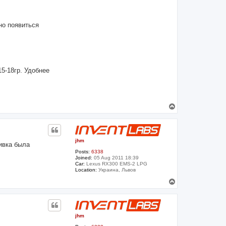
но появиться
15-18гр. Удобнее
T
o
p
jhm
ивка была
Posts:
6338
Joined:
05 Aug 2011 18:39
Car:
Lexus RX300 EMS-2 LPG
Location:
Украина, Львов
T
o
p
jhm