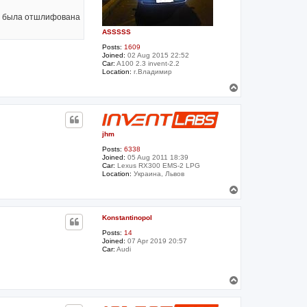
ка была отшлифована
ASSSSS
Posts:
1609
Joined:
02 Aug 2015 22:52
Car:
A100 2.3 invent-2.2
Location:
г.Владимир
T
o
p
jhm
Posts:
6338
Joined:
05 Aug 2011 18:39
Car:
Lexus RX300 EMS-2 LPG
Location:
Украина, Львов
T
o
p
Konstantinopol
Posts:
14
Joined:
07 Apr 2019 20:57
Car:
Audi
T
o
p