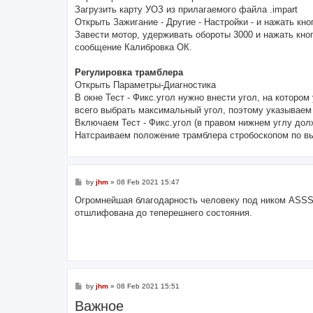
Загрузить карту УОЗ из прилагаемого файла .impart
Открыть Зажигание - Другие - Настройки - и нажать кн
Завести мотор, удерживать обороты 3000 и нажать кно
сообщение Калибровка ОК.
Регулировка трамблера
Открыть Параметры-Диагностика
В окне Тест - Фикс.угол нужно внести угол, на котором
всего выбрать максимальный угол, поэтому указываем
Включаем Тест - Фикс.угол (в правом нижнем углу дол
Натсраиваем положение трамблера стробоскопом по в
P
by
jhm
»
08 Feb 2021 15:47
o
s
Огромнейшая благодарность человеку под ником ASSS
t
отшлифована до теперешнего состояния.
P
by
jhm
»
08 Feb 2021 15:51
o
Важное
s
t