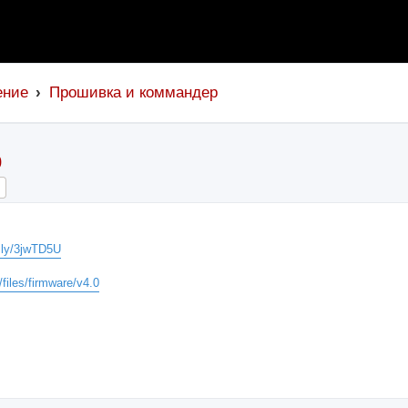
ение
Прошивка и коммандер
0
ch
Advanced search
t.ly/3jwTD5U
/files/firmware/v4.0