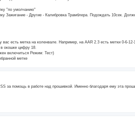
опку "по умолчанию"
пку Зажигание - Другие - Калибровка Трамблера. Подождать 10сек. Долж
 у вас есть метка на коленвале. Например, на AAR 2.3 есть метки 0-6-12-
 в окошке цифру 18.
жен включиться Режим: Тест)
ыбранной метке
SS за помощь в работе над прошивкой. Именно благодаря ему эта прош