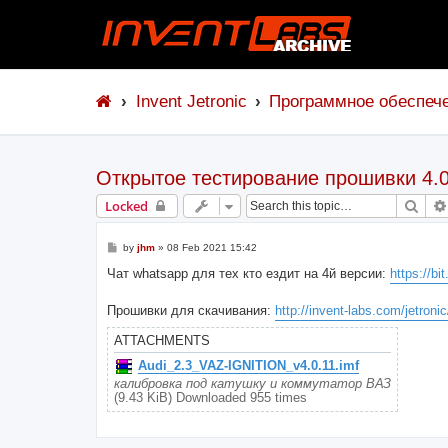
Invent Jetronic
Программное обеспеч
Открытое тестирование прошивки 4.
Sear
Locked
P
by
jhm
»
08 Feb 2021 15:42
o
s
Чат whatsapp для тех кто ездит на 4й версии:
https://bi
t
Прошивки для скачивания:
http://invent-labs.com/jetronic
ATTACHMENTS
Audi_2.3_VAZ-IGNITION_v4.0.11.imf
калибровка под катушку и коммутатор ВАЗ
(9.43 KiB) Downloaded 955 times