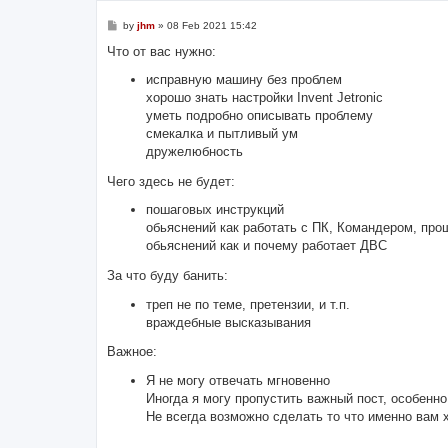
P
by
jhm
»
08 Feb 2021 15:42
o
s
Что от вас нужно:
t
исправную машину без проблем
хорошо знать настройки Invent Jetronic
уметь подробно описывать проблему
смекалка и пытливый ум
дружелюбность
Чего здесь не будет:
пошаговых инструкций
обьяснений как работать с ПК, Командером, проши
обьяснений как и почему работает ДВС
За что буду банить:
треп не по теме, претензии, и т.п.
враждебные высказывания
Важное:
Я не могу отвечать мгновенно
Иногда я могу пропустить важный пост, особенн
Не всегда возможно сделать то что именно вам 