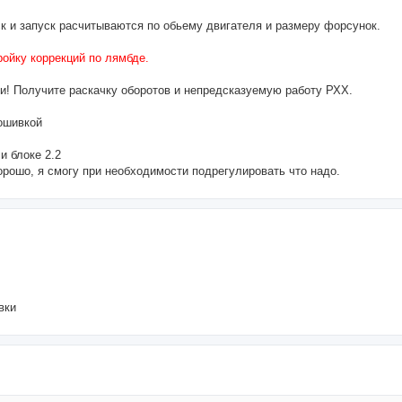
к и запуск расчитываются по обьему двигателя и размеру форсунок.
ойку коррекций по лямбде.
и! Получите раскачку оборотов и непредсказуемую работу РХХ.
рошивкой
и блоке 2.2
орошо, я смогу при необходимости подрегулировать что надо.
вки