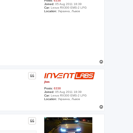
Posts:
6338
Joined:
05 Aug 2011 18:39
Car:
Lexus RX300 EMS-2 LPG
Location:
Украина, Львов
T
o
p
jhm
Posts:
6338
Joined:
05 Aug 2011 18:39
Car:
Lexus RX300 EMS-2 LPG
Location:
Украина, Львов
T
o
p