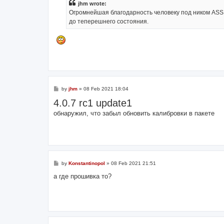
jhm wrote:
Огромнейшая благодарность человеку под ником ASS
до теперешнего состояния.
P
by
jhm
»
08 Feb 2021 18:04
o
4.0.7 rc1 update1
s
t
обнаружил, что забыл обновить калибровки в пакете
P
by
Konstantinopol
»
08 Feb 2021 21:51
o
s
а где прошивка то?
t