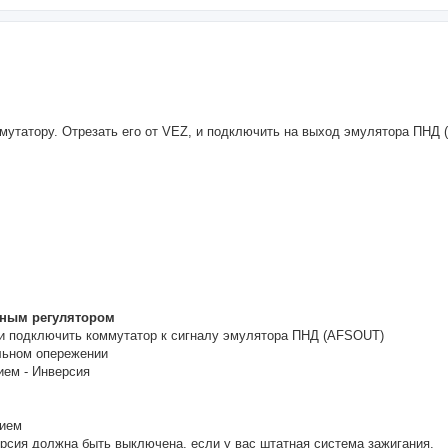
ммутатору. Отрезать его от VEZ, и подключить на выход эмулятора ПНД
жным регулятором
 и подключить коммутатор к сигналу эмулятора ПНД (AFSOUT)
альном опережении
ием - Инверсия
нием
рсия должна быть выключена, если у вас штатная система зажигания.