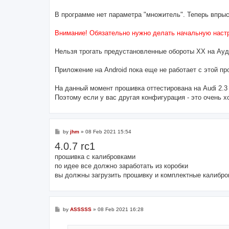
В программе нет параметра "множитель". Теперь впрыс
Внимание! Обязательно нужно делать начальную настр
Нельзя трогать предустановленные обороты ХХ на Ауд
Приложение на Android пока еще не работает с этой п
На данный момент прошивка оттестирована на Audi 2.3 
Поэтому если у вас другая конфигурация - это очень х
P
by
jhm
»
08 Feb 2021 15:54
o
4.0.7 rc1
s
t
прошивка с калибровками
по идее все должно заработать из коробки
вы должны загрузить прошивку и комплектные калибро
P
by
ASSSSS
»
08 Feb 2021 16:28
o
s
t