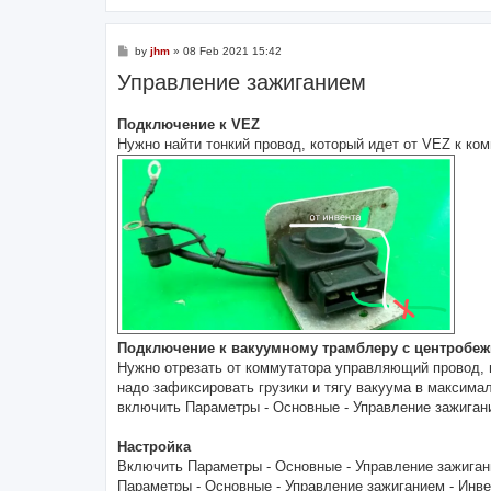
P
by
jhm
»
08 Feb 2021 15:42
o
Управление зажиганием
s
t
Подключение к VEZ
Нужно найти тонкий провод, который идет от VEZ к ко
Подключение к вакуумному трамблеру с центробе
Нужно отрезать от коммутатора управляющий провод,
надо зафиксировать грузики и тягу вакуума в максим
включить Параметры - Основные - Управление зажиган
Настройка
Включить Параметры - Основные - Управление зажига
Параметры - Основные - Управление зажиганием - Инве