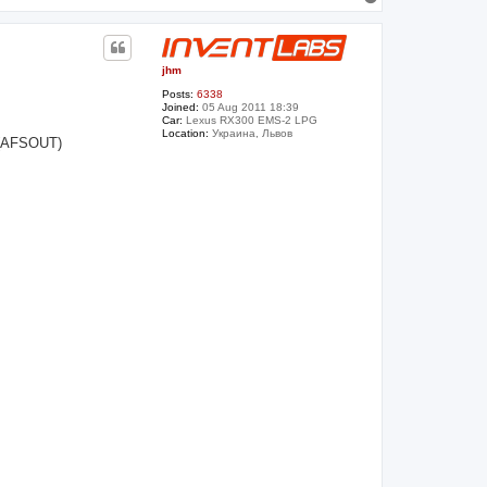
o
p
jhm
Posts:
6338
Joined:
05 Aug 2011 18:39
Car:
Lexus RX300 EMS-2 LPG
Location:
Украина, Львов
 (AFSOUT)