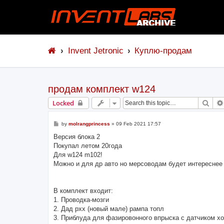
Invent Jetronic
Куплю-продам
продам комплект w124
Sear
Locked
P
by
molrangprincess
»
09 Feb 2021 17:57
o
s
Версия блока 2
t
Покупал летом 20года
Для w124 m102!
Можно и для др авто но мерсоводам будет интереснее
В комплект входит:
1. Проводка-мозги
2. Дад рхх (новый мале) рампа топл
3. Приблуда для фазировонного впрыска с датчиком хо