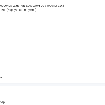
росселем дад под дроселем со стороны двс)
ия. (Корпус ке не нужен)
al.
5тр