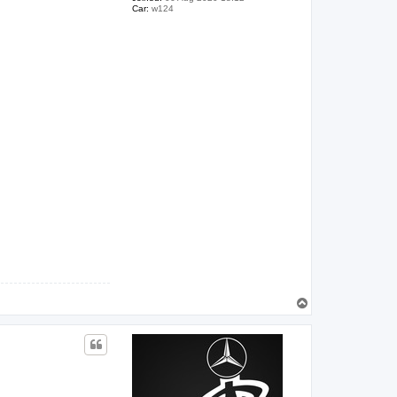
Car:
w124
T
o
p