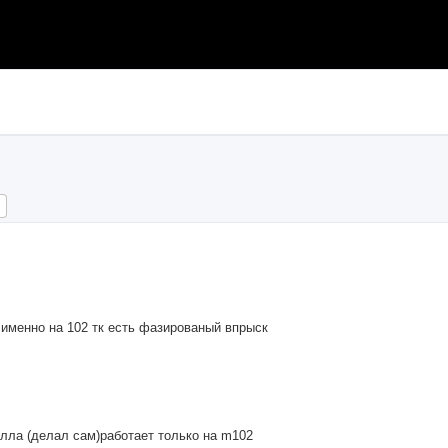
ch
Advanced search
 именно на 102 тк есть фазированый впрыск
лла (делал сам)работает только на m102