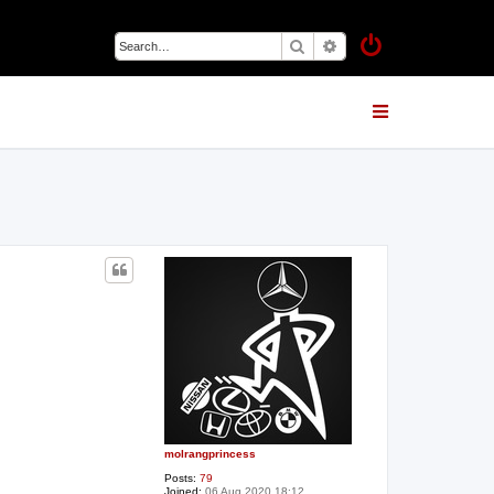
Search
Advanced search
molrangprincess
Posts:
79
Joined:
06 Aug 2020 18:12