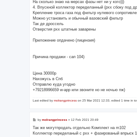
На сколько знаю на мерсах фазы нет ни у кого)))
4. Впускной коллектор переделанный (рхх сбоку под д
Крепление троса газа под фильтр нулевого сопротивлен
Можно установить и обычный вазовский фильтр
Так де дроссель
Отверстия рхх штатные заварены
Приложение опдачено (лицензия)
Причина продажи - сап 104)
Цена 30000р
Нахожусь в Спб
Отправлю куда угодно
+79218996659 w-app или звоните но не ночью пж)
Last edited by
molrangprincess
on 25 Mar 2021 12:33, edited 1 time in tot
P
by
molrangprincess
»
12 Feb 2021 20:49
o
s
Так же могутпродать отдельно Комплект на m102
t
Коллектор переделаный с рхх + фазированый впрыск 1