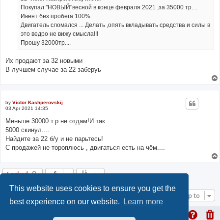
Покупал "НОВЫЙ"весной в конце февраля 2021 ,за 35000 тр....
Ивент без пробега 100%
Двигатель сломался ... Делать ,опять вкладывать средства и силы в
это ведро не вижу смысла!!!
Прошу 32000тр....
Их продают за 32 новыми
В лучшем случае за 22 заберуь
by
Victor Kashperovskij
03 Apr 2021 14:35
Меньше 30000 т.р не отдам!И так
5000 скинул....
Найдите за 22 б/у и не парьтесь!
С продажей не тороплюсь , двигаться есть на чём....
Locked
This website uses cookies to ensure you get the
Jump to
best experience on our website.
Learn more