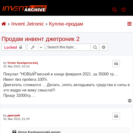
S
e
Invent Jetronic
Куплю-продам
a
r
Продам инвент джетроник 2
c
h
Search
Advanced sear
Locked
by
Victor Kashperovskij
31 Mar 2021 10:14
Покупал "НОВЫЙ"весной в конце февраля 2021 ,за 35000 тр....
Ивент без пробега 100%
Двигатель сломался ... Делать ,опять вкладывать средства и силы в
это ведро не вижу смысла!!!
Прошу 32000тр....
by
дмитрий
31 Mar 2021 21:25
Victor Kashperovskij wrote: