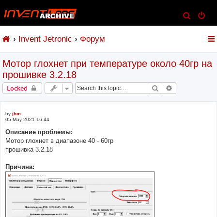
S
e
Invent Jetronic
Форум
a
r
Мотор глохнет при температуре около 40гр на
c
прошивке 3.2.18
h
Search
Advanced sear
Locked
by
jhm
05 May 2021 16:44
Описание проблемы:
Мотор глохнет в диапазоне 40 - 60гр
прошивка 3.2.18
Причина: