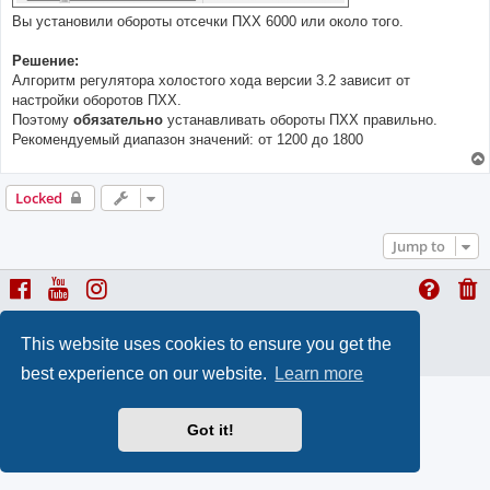
Вы установили обороты отсечки ПХХ 6000 или около того.
Решение:
Алгоритм регулятора холостого хода версии 3.2 зависит от
настройки оборотов ПХХ.
Поэтому
обязательно
устанавливать обороты ПХХ правильно.
Рекомендуемый диапазон значений: от 1200 до 1800
Locked
Jump to
ProLight Style by
Ian Bradley
This website uses cookies to ensure you get the
Powered by
phpBB
® Forum Software © phpBB Limited
Privacy
|
Terms
best experience on our website.
Learn more
Got it!