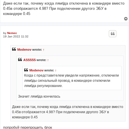
Даже если так, почему когда лямбда отключена в командере вместо
0.45в отображается 4.98? При подключении другого ЭБУ в
командере 0.45
by
Nemec
19 Jan 2022 11:32
Modenov
wrote:
↑
ASSSSS
wrote:
↑
Modenov
wrote:
↑
Когда с представителем увидели напряжение, отключили
лямбды сигнальный провод, в командере отключили
лямбда регулирование.
Значит лямбда кончилась
Даже если так, почему когда лямбда отключена в командере вместо
0.45в отображается 4.98? При подключении другого ЭБУ в
командере 0.45
попробуй перепрошить блок