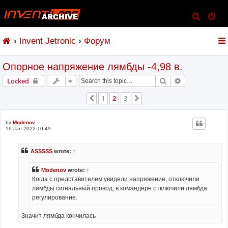
S
e
Invent Jetronic
Форум
a
r
Опорное напряжение лямбды -4,98 в.
c
h
Search
Advanced sear
Locked
1
2
3
Previous
Next
by
Modenov
19 Jan 2022 10:49
ASSSSS
wrote:
↑
Modenov
wrote:
↑
Когда с представителем увидели напряжение, отключили
лямбды сигнальный провод, в командере отключили лямбда
регулирование.
Значит лямбда кончилась