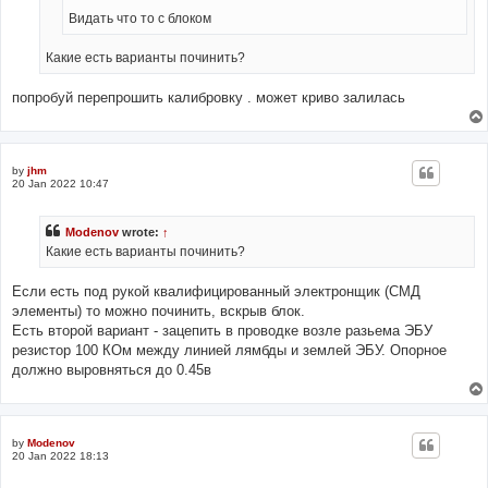
Видать что то с блоком
Какие есть варианты починить?
попробуй перепрошить калибровку . может криво залилась
by
jhm
20 Jan 2022 10:47
Modenov
wrote:
↑
Какие есть варианты починить?
Если есть под рукой квалифицированный электронщик (СМД
элементы) то можно починить, вскрыв блок.
Есть второй вариант - зацепить в проводке возле разьема ЭБУ
резистор 100 КОм между линией лямбды и землей ЭБУ. Опорное
должно выровняться до 0.45в
by
Modenov
20 Jan 2022 18:13