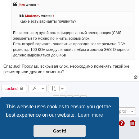
jhm
wrote:
↑
Modenov
wrote:
↑
Какие есть варианты починить?
Если есть под рукой квалифицированный электронщик (СМД
элементы) то можно починить, вскрыв блок.
Есть второй вариант - зацепить в проводке возле разьема ЭБУ
резистор 100 КОм между линией лямбды и землей ЭБУ. Опорное
должно выровняться до 0.45в
Спасибо! Ярослав, вскрывая блок, необходимо поменять такой же
резистор или другие элементы?
Locked
1
2
3
Previous
Next
This website uses cookies to ensure you get the
Jump to
best experience on our website.
Learn more
Got it!
ProLight Style by
Ian Bradley
Powered by
phpBB
® Forum Software © phpBB Limited