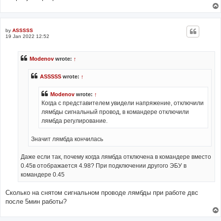
by
ASSSSS
19 Jan 2022 12:52
Modenov
wrote:
↑
ASSSSS
wrote:
↑
Modenov
wrote:
↑
Когда с представителем увидели напряжение, отключили
лямбды сигнальный провод, в командере отключили
лямбда регулирование.
Значит лямбда кончилась
Даже если так, почему когда лямбда отключена в командере вместо
0.45в отображается 4.98? При подключении другого ЭБУ в
командере 0.45
Сколько на снятом сигнальном проводе лямбды при работе двс
после 5мин работы?