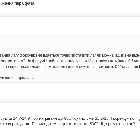
микання пара/фаза.
вання лагу форсунки не вдається точно виставити лаг, чи можна їздити на ві
 множителем? На форумі знайшов формулу по якій розрахував вийшло 0.54мс ї
л но при налаштуванні лагу перемиканням суміші лаг виходить 0.11мс. а при
емикання пара/фаза.
 суміш 14,7-14,9 при нагріваня до 90С* суміш уже 13,2-13,4 корекція по Т
* то корекцію по Т приходится підганяти аж до 80С*, Що роблю не так?