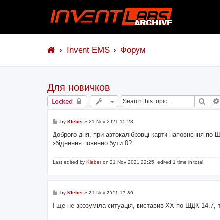
Invent EMS
Форум
Для новичков
Sear
Locked
P
by
Kleber
»
21 Nov 2021 15:23
o
s
Доброго дня, при автокалібровці карти наповнення по 
t
збіднення повинно бути 0?
Last edited by
Kleber
on 21 Nov 2021 22:25, edited 1 time in total.
P
by
Kleber
»
21 Nov 2021 17:36
o
s
І ще не зрозуміла ситуація, виставив ХХ по ШДК 14.7,
t