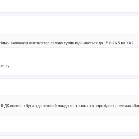
 тільки включаєш вентилятор салону суміш піднімається до 15.8-16.5 на ХХ?
риску
о ШДК повинен бути відключений лямда контроль та в перехідних режимах зба