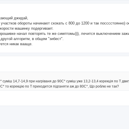
вкающий джидай,
х участков обороты начинают скокать с 800 до 1200 и так посссстоянно) 
скорости машинку подергивает.
5 прошивке начал повторять те же симптомы))), лечится выключением зажи
 другой алгоритм, в общем "зибест".
уется никак вааще.
* суміш 14,7-14,9 при нагріваня до 90С* суміш уже 13,2-13,4 корекція по Т дви
0С* то корекцію по Т приходится підганяти аж до 80С*, Що роблю не так?