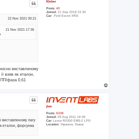
Kleber
Posts:
40
Joined:
21 Sep 2019 22:30
Car:
.Ford Escort XR3i
22 Nov 2021 00:21
21 Nov 2021 17:36
?
ідносно виставленому
ї взяв як еталон,
 ПП/фаза 0,61
T
o
p
jhm
Posts:
6338
Joined:
05 Aug 2011 18:39
но виставленому лагу
Car:
Lexus RX300 EMS-2 LPG
Location:
Украина, Львов
к еталон, форсунка