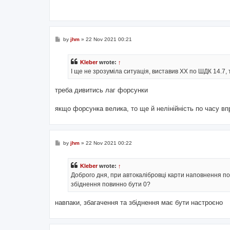
P
by
jhm
»
22 Nov 2021 00:21
o
s
t
Kleber
wrote:
↑
І ще не зрозуміла ситуація, виставив ХХ по ШДК 14.7,
треба дивитись лаг форсунки
якщо форсунка велика, то ще й нелінійність по часу вп
P
by
jhm
»
22 Nov 2021 00:22
o
s
t
Kleber
wrote:
↑
Доброго дня, при автокалібровці карти наповнення п
збіднення повинно бути 0?
навпаки, збагачення та збіднення має бути настроєно