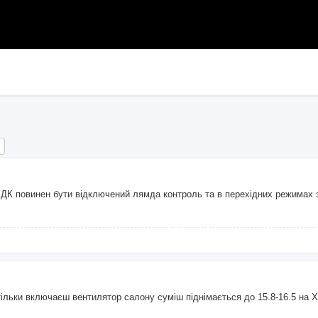
ch
Advanced search
ШДК повинен бути відключений лямда контроль та в перехідних режимах 
 тільки включаєш вентилятор салону суміш піднімається до 15.8-16.5 на 