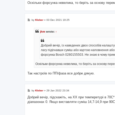
Оскільки форсунка невелика, то беріть за основу пере
P
by
Kleber
»
03 Dec 2021 19:25
o
s
t
jhm
wrote:
↑
Добрий вечір, із наведених двох способів налашту
лагу підігнавши суміш або картою наповнення або
форсунка Bosch 0280155503. Не знаю в чому прико
Оскільки форсунка невелика, то беріть за основу пер
Так настроїв по ПП/фаза все добре дякую.
P
by
Kleber
»
29 Jan 2022 23:34
o
s
Добрий вечір, підскажіть, на ХХ при темперетурі в 70С*
t
діапазонах 0. Якщо виставляти суміш 14,7-14,9 при 90С