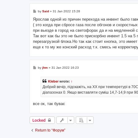
P
by
Said
»
31 Jan 2022 15:28
o
s
Ярослав одной из причин перехода на инвент было га
t
( это когда при сбросе газа после обгонов и скоростны
при вьезде в город на светофорах да и на медленной 
Так вот как бы это не было прискорбно инвент 1.5 на 
перезагрузкой блока.Но так как стоит кнопка, это имеет
еще к то му же конский расход т.к. смесь не корректир
P
by
jhm
»
31 Jan 2022 16:23
o
s
t
Kleber
wrote:
↑
Добрий вечір, підскажіть, на ХХ при темперетурі в 70С
діапазонах 0. Якщо виставляти суміш 14,7-14,9 при 9
все ок, так буває
Locked
Return to “Форум”