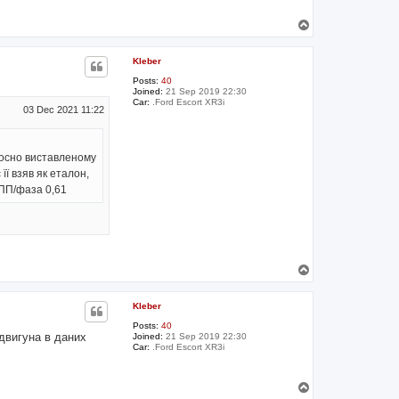
T
o
p
Kleber
Posts:
40
Joined:
21 Sep 2019 22:30
Car:
.Ford Escort XR3i
03 Dec 2021 11:22
дносно виставленому
ї взяв як еталон,
 ПП/фаза 0,61
T
o
p
Kleber
Posts:
40
 двигуна в даних
Joined:
21 Sep 2019 22:30
Car:
.Ford Escort XR3i
T
o