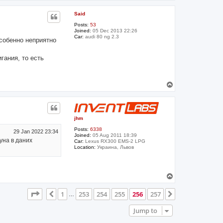
p
Said
Posts:
53
Joined:
05 Dec 2013 22:26
Car:
audi 80 ng 2.3
особенно неприятно
гания, то есть
T
o
p
jhm
Posts:
6338
29 Jan 2022 23:34
Joined:
05 Aug 2011 18:39
гуна в даних
Car:
Lexus RX300 EMS-2 LPG
Location:
Украина, Львов
T
o
p
Page
256
of
257
1
253
254
255
256
257
Previous
Next
…
Jump to