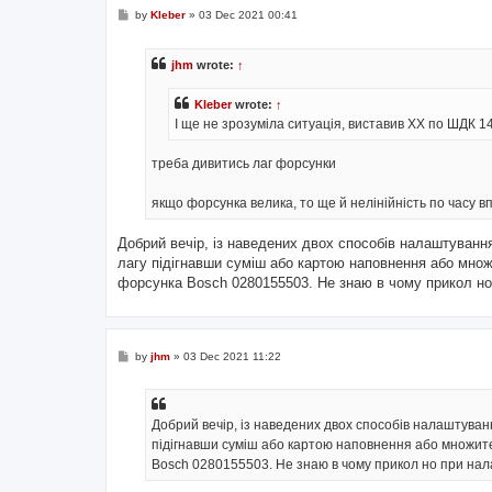
P
by
Kleber
»
03 Dec 2021 00:41
o
s
t
jhm
wrote:
↑
Kleber
wrote:
↑
І ще не зрозуміла ситуація, виставив ХХ по ШДК 1
треба дивитись лаг форсунки
якщо форсунка велика, то ще й нелінійність по часу в
Добрий вечір, із наведених двох способів налаштуванн
лагу підігнавши суміш або картою наповнення або мно
форсунка Bosch 0280155503. Не знаю в чому прикол но 
P
by
jhm
»
03 Dec 2021 11:22
o
s
t
Добрий вечір, із наведених двох способів налаштуван
підігнавши суміш або картою наповнення або множите
Bosch 0280155503. Не знаю в чому прикол но при нал