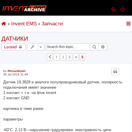
S
e
Invent EMS
Запчасти
a
r
ДАТЧИКИ
c
h
Search
Advanced sear
Locked
1
2
3
4
5
Previous
by
Alexandrpan
30 Jul 2014 11:49
Датчик 19,3828 и аналоги полупроводниковый датчик, полярность
подключения имеет значение
1 контакт + т.е. на блок invent
2 контакт GND
картинка в теме ранее
параметры
-60°C: 2,13 В—нарушение градуировки, неисправность цепи