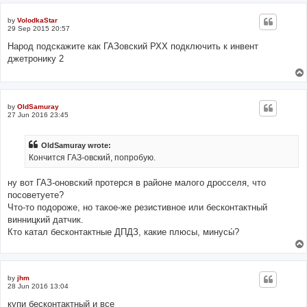
by
VolodkaStar
29 Sep 2015 20:57
Народ подскажите как ГАЗовский РХХ подключить к инвент
джетронику 2
by
OldSamuray
27 Jun 2016 23:45
OldSamuray wrote:
Кончится ГАЗ-овский, попробую.
ну вот ГАЗ-оновский протерся в районе малого дросселя, что
посоветуете?
Что-то подороже, но такое-же резистивное или бесконтактный
винницкий датчик.
Кто катал бесконтактные ДПДЗ, какие плюсы, минусы́?
by
jhm
28 Jun 2016 13:04
купи бесконтактный и все