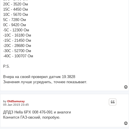
20С - 3520 Ом
15С - 4450 Ом
10С - 5670 Ом
5С - 7280 Ом
0С - 9420 Ом
-5С - 12300 Ом
-10С - 16180 Ом
-15С - 21450 Ом
-20С - 28680 Ом
-30С - 52700 Ом
-40С - 100707 Ом
P.S.
Вчера на своей проверил датчик 19.3828
Значения лучше усреднить, точнее показывает.
by
OldSamuray
05 Jan 2015 23:45
ДПДЗ Hella 6PX 008 476-091 и аналоги
Кончится ГАЗ-овский, попробую.