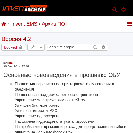
S
e
Invent EMS
Архив ПО
a
r
Версия 4.2
c
h
Search
Advanced sear
Locked
by
jhm
30 Jun 2014 17:02
Основные нововведения в прошивке ЭБУ:
Полностью переписан алгоритм расчета обогащения и
обеднения
Полноценная поддержка роторного двигателя
Управление электрическим вестгейтом
Улучшен буст-контролер
Улучшен алгоритм РХХ
Управление адсорбером
Расширена индикация статуса эл.дросселя
Настройка мин. времени впрыска для предотвращения сбоев
впрыска на больших форсунках