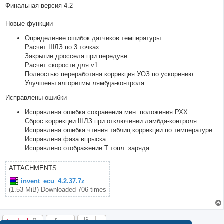
Финальная версия 4.2
Новые функции
Определение ошибок датчиков температуры
Расчет ШЛЗ по 3 точках
Закрытие дросселя при передуве
Расчет скорости для v1
Полностью переработана коррекция УОЗ по ускорению
Улучшены алгоритмы лямбда-контроля
Исправлены ошибки
Исправлена ошибка сохранения мин. положения РХХ
Сброс коррекции ШЛЗ при отключении лямбда-контроля
Исправлена ошибка чтения таблиц коррекции по температуре
Исправлена фаза впрыска
Исправлено отображение Т топл. заряда
ATTACHMENTS
invent_ecu_4.2.37.7z
(1.53 MiB) Downloaded 706 times
Locked