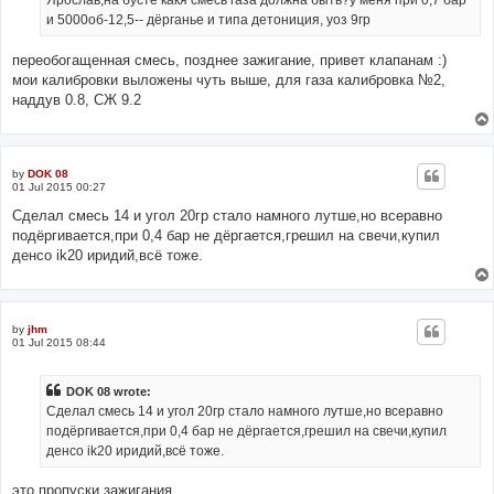
Ярослав,на бусте какя смесь газа должна быть?у меня при 0,7 бар
и 5000об-12,5-- дёрганье и типа детониция, уоз 9гр
переобогащенная смесь, позднее зажигание, привет клапанам :)
мои калибровки выложены чуть выше, для газа калибровка №2,
наддув 0.8, СЖ 9.2
by
DOK 08
01 Jul 2015 00:27
Сделал смесь 14 и угол 20гр стало намного лутше,но всеравно
подёргивается,при 0,4 бар не дёргается,грешил на свечи,купил
денсо ik20 иридий,всё тоже.
by
jhm
01 Jul 2015 08:44
DOK 08 wrote:
Сделал смесь 14 и угол 20гр стало намного лутше,но всеравно
подёргивается,при 0,4 бар не дёргается,грешил на свечи,купил
денсо ik20 иридий,всё тоже.
это пропуски зажигания