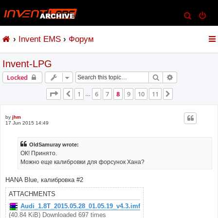
S
e
Invent EMS
Форум
a
r
Invent-LPG
c
h
Search
Advanced sear
Locked
Page
8
of
11
1
6
7
8
9
10
11
Previous
Next
…
by
jhm
17 Jun 2015 14:49
OldSamuray wrote:
ОК! Принято.
Можно еще калибровки для форсунок Хана?
HANA Blue, калибровка #2
ATTACHMENTS
Audi_1.8T_2015.05.28_01.05.19_v4.3.imf
(40.84 KiB) Downloaded 697 times