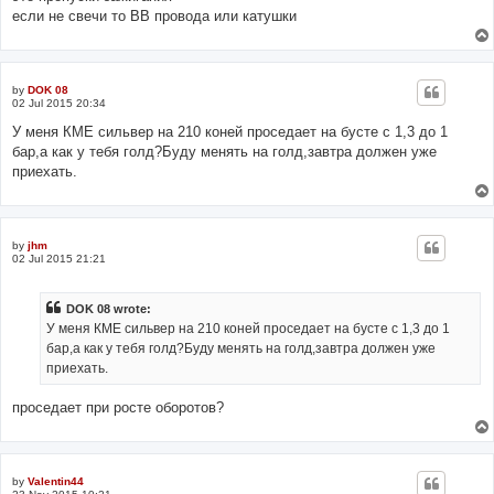
если не свечи то ВВ провода или катушки
by
DOK 08
02 Jul 2015 20:34
У меня КМЕ сильвер на 210 коней проседает на бусте с 1,3 до 1
бар,а как у тебя голд?Буду менять на голд,завтра должен уже
приехать.
by
jhm
02 Jul 2015 21:21
DOK 08 wrote:
У меня КМЕ сильвер на 210 коней проседает на бусте с 1,3 до 1
бар,а как у тебя голд?Буду менять на голд,завтра должен уже
приехать.
проседает при росте оборотов?
by
Valentin44