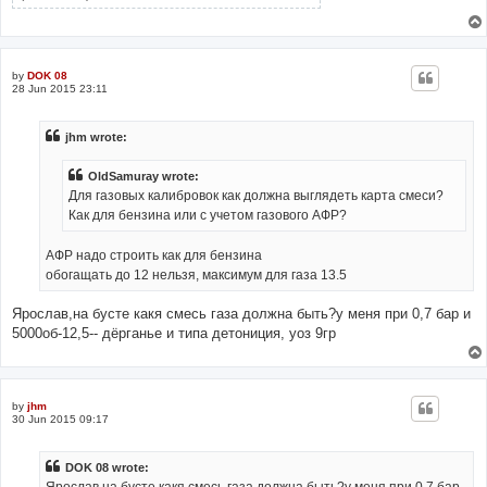
by
DOK 08
28 Jun 2015 23:11
jhm wrote:
OldSamuray wrote:
Для газовых калибровок как должна выглядеть карта смеси?
Как для бензина или с учетом газового АФР?
АФР надо строить как для бензина
обогащать до 12 нельзя, максимум для газа 13.5
Ярослав,на бусте какя смесь газа должна быть?у меня при 0,7 бар и
5000об-12,5-- дёрганье и типа детониция, уоз 9гр
by
jhm
30 Jun 2015 09:17
DOK 08 wrote: