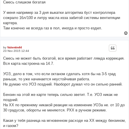
Смесь слишком богатая
У меня например за 3 дня выкатки алгоритма буст контроллера
сожрало 16л/100 и литру масла изза забитой системы вентиляции
картера.
Там конечно не всегда газ в пол, иногда и просто ездил.
by
Valentin44
23 Nov 2015 12:44
Смесь не может быть богатой, все время работает лямда коррекция.
Вся карта настроена на 14.7.
УОЗ, дело в том, что если октаном сделать хотя бы на 3-5 град
раньше, то уже начинается неустойчивая работа.
Не думаю что УОЗ поздний. Наоборот думал что он сильно ранний.
Бензин на этой же карте теперь сильно зветит. Т.е. УОЗ никак не
поздний.
На ХХ по прежнему никакой реакции на изменение УОЗа не. от 10 до
30 градусов, обороты не меняются. РХХ в ручном режиме.
Какая у тебя разница на мгновенном расходе на ХХ между бензином,
и газом?