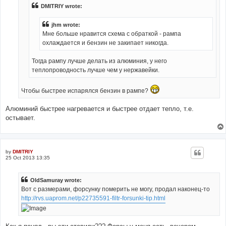
DMITRIY wrote:
jhm wrote:
Мне больше нравится схема с обраткой - рампа
охлаждается и бензин не закипает никогда.
Тогда рампу лучше делать из алюминия, у него
теплопроводность лучше чем у нержавейки.
Чтобы быстрее испарялся бензин в рампе?
Алюминий быстрее нагревается и быстрее отдает тепло, т.е.
остывает.
by
DMITRIY
25 Oct 2013 13:35
OldSamuray wrote:
Вот с размерами, форсунку померить не могу, продал наконец-то
http://rvs.uaprom.net/p22735591-filtr-forsunki-tip.html