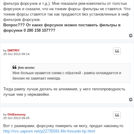
фильтра форсунок и т.д.). Мне показали рем-комплекты от толстых
форсунок и сказали, что на тонкие форсы- фильтры не ставятся. Что
тонкие форсы ставятся так как продаются без установленных в ниф
фильтров форсунок.
Вопрос??? От каких форсунок можно поставить фильтры в
форсунки 0 280 158 107???
by
DMITRIY
25 Oct 2013 09:14
jhm wrote:
Мне больше нравится схема с обраткой - рампа охлаждается и
бензин не закипает никогда.
Тогда рампу лучше делать из алюминия, у него теплопроводность
лучше чем у нержавейки.
by
OldSamuray
25 Oct 2013 09:45
Вот с размерами, форсунку померить не могу, продал наконец-то
http://rvs.uaprom.net/p22735591-filtr-forsunki-tip.html