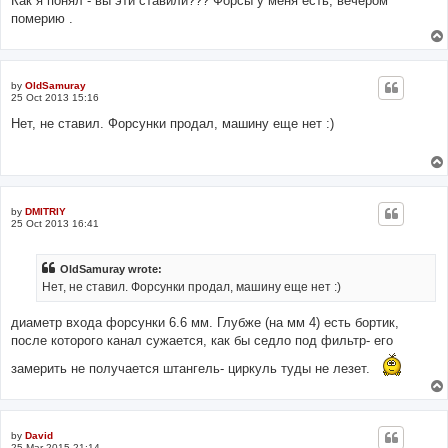
Как я понял - вы эти ставили??? Форсы у меня есть, вечером
померию .
by
OldSamuray
25 Oct 2013 15:16
Нет, не ставил. Форсунки продал, машину еще нет :)
by
DMITRIY
25 Oct 2013 16:41
OldSamuray wrote:
Нет, не ставил. Форсунки продал, машину еще нет :)
диаметр входа форсунки 6.6 мм. Глубже (на мм 4) есть бортик,
после которого канал сужается, как бы седло под фильтр- его
замерить не получается штангель- циркуль туды не лезет.
by
David
25 Mar 2015 21:14