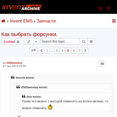
S
e
Invent EMS
Запчасти
a
r
Как выбрать форсунки.
c
h
Search
Advanced sear
Locked
Page
5
of
7
1
3
4
5
6
7
Previous
Next
…
by
OldSamuray
17 Jan 2013 20:52
musch wrote:
OldSamuray wrote:
jhm wrote:
Разве что можно с выгодой обменять на более мелкие, то
можно обменять