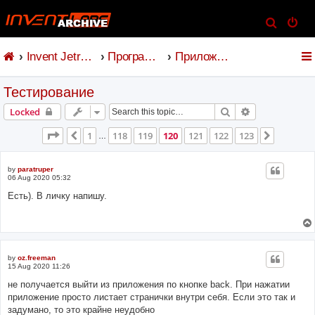
S
e
Invent Jetronic
Программное обеспечение
Приложение для Android
a
r
Тестирование
c
h
Search
Advanced sear
Locked
Page
120
of
123
1
118
119
120
121
122
123
Previous
Next
…
by
paratruper
06 Aug 2020 05:32
Есть). В личку напишу.
by
oz.freeman
15 Aug 2020 11:26
не получается выйти из приложения по кнопке back. При нажатии
приложение просто листает странички внутри себя. Если это так и
задумано, то это крайне неудобно