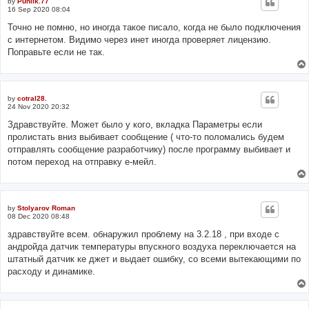
by
Puhlik.77
16 Sep 2020 08:04
Точно не помню, но иногда такое писало, когда не было подключения
с интернетом. Видимо через инет иногда проверяет лицензию.
Поправьте если не так.
by
cotral28.
24 Nov 2020 20:32
Здравствуйте. Может было у кого, вкладка Параметры если
пролистать вниз выбивает сообщение ( что-то поломались будем
отправлять сообщение разработчику) после программу выбивает и
потом переход на отправку е-мейл.
by
Stolyarov Roman
08 Dec 2020 08:48
здравствуйте всем. обнаружил проблему на 3.2.18 , при входе с
андройда датчик температуры впускного воздуха переключается на
штатный датчик ке джет и выдает ошибку, со всеми вытекающими по
расходу и динамике.