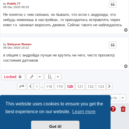
by
Puhlik.77
08 Dec 2020 09:35
Не понятно с чем связано, но бывало, что если с андроида, что
нибудь изменишь в настройках, то приходилось исправлять через
комп т.к. начинал моросить движок. Сейчас такого не наблюдалось
by
Stolyarov Roman
08 Dec 2020 10:22
в общем с андройда лучше не крутить ни чего, чисто просмотр
состояния датчиков
Locked
Page
120
of
123
1
118
119
120
121
122
123
Previous
Next
…
Jump to
This website uses cookies to ensure you get the
best experience on our website.
Learn more
ProLight Style by
Ian Bradley
Powered by
phpBB
® Forum Software © phpBB Limited
Got it!
Privacy
|
Terms