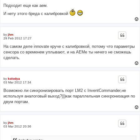
Подходит еще как аем.
И нету этого бреда с калибровкой
by
jhm
29 Feb 2012 17:27
На самом деле innovate круче с калибровкой, потому что параметры
сенсора со временем уплывают, и на АЕМе ты ничего не сможешь
сделать.
by
kolodya
03 Mar 2012 17:34
Возможно ли синхронизировать порт LM2 с InventCommander,не
используя аналоговый выход?)))как параллельная синхронизация по
двум портам.
by
jhm
03 Mar 2012 20:36