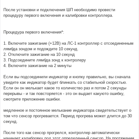
После установки и подключения ШП необходимо провести
процедуру первого включения и калибровки контроллера.
Процедура первого включения*:
1. Включите зажигание (+12В) на ЛС-1 контроллер с отсоединенным
лямбда зондом и подождите 10 секунд.
2. Отключите зажигание на 10 секунд
3. Подсоедините лямбда зонд к контролеру
4. Включите зажигание на 2 минуты
Если вы подсоединили индикатор и кнопку правильно, вы сначала
увидите как индикатор будет блинкать со стабильной скоростью.
Если он он мелькает какое то количество раз и потом 2 секунды
перерывы - и так повсторяется - это он выдает какуюто ошибку,
смотрите приложение ошибки.
медленное и постоянное мелькание индикатора свидетельствует о
том что сенсор прогревается. Период прогрева может длится до 30
секунд.
После того как сенсор прогрелся, контроллер автоматически
начинает калибровку под этот определенный сенсор. На протяжении