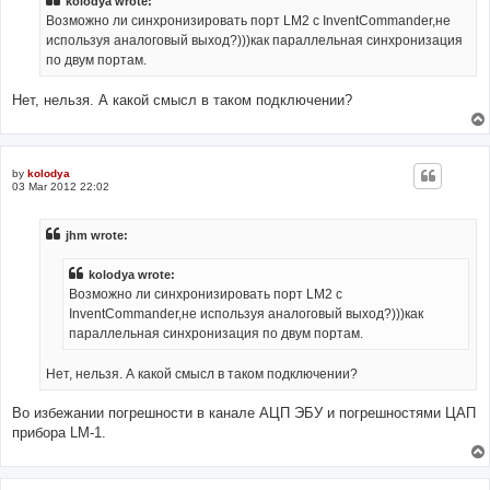
kolodya wrote:
Возможно ли синхронизировать порт LM2 с InventCommander,не
используя аналоговый выход?)))как параллельная синхронизация
по двум портам.
Нет, нельзя. А какой смысл в таком подключении?
by
kolodya
03 Mar 2012 22:02
jhm wrote:
kolodya wrote:
Возможно ли синхронизировать порт LM2 с
InventCommander,не используя аналоговый выход?)))как
параллельная синхронизация по двум портам.
Нет, нельзя. А какой смысл в таком подключении?
Во избежании погрешности в канале АЦП ЭБУ и погрешностями ЦАП
прибора LM-1.