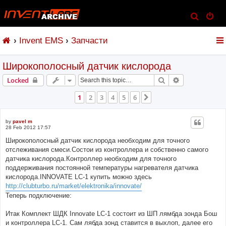
S
e
Invent EMS
Запчасти
a
r
Широкополосный датчик кислорода
c
h
Search
Advanced sear
Locked
1
2
3
4
5
6
Next
by
pavel m
28 Feb 2012 17:57
Широкополосный датчик кислорода необходим для точного
отслеживания смеси.Состои из контроллера и собственно самого
датчика кислорода.Контроллер необходим для точного
поддерживания постоянной температуры нагревателя датчика
кислорода.INNOVATE LC-1 купить можно здесь
http://clubturbo.ru/market/elektronika/innovate/
Теперь подключение:
Итак Комплект ШДК Innovate LC-1 состоит из ШП лямбда зонда Бош
и контроллера LC-1. Сам лябда зонд ставится в выхлоп, далее его