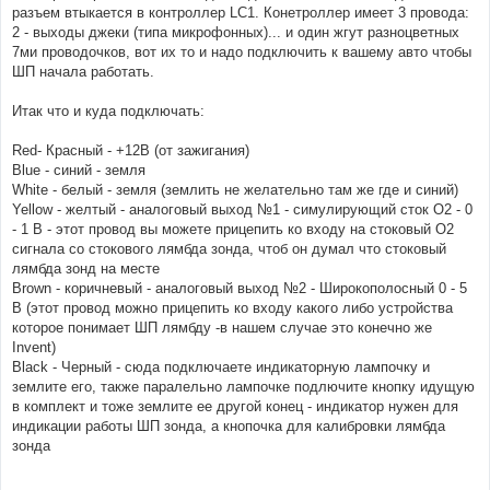
разъем втыкается в контроллер LC1. Конетроллер имеет 3 провода:
2 - выходы джеки (типа микрофонных)... и один жгут разноцветных
7ми проводочков, вот их то и надо подключить к вашему авто чтобы
ШП начала работать.
Итак что и куда подключать:
Red- Красный - +12В (от зажигания)
Blue - синий - земля
White - белый - земля (землить не желательно там же где и синий)
Yellow - желтый - аналоговый выход №1 - симулирующий сток О2 - 0
- 1 В - этот провод вы можете прицепить ко входу на стоковый О2
сигнала со стокового лямбда зонда, чтоб он думал что стоковый
лямбда зонд на месте
Brown - коричневый - аналоговый выход №2 - Широкополосный 0 - 5
В (этот провод можно прицепить ко входу какого либо устройства
которое понимает ШП лямбду -в нашем случае это конечно же
Invent)
Black - Черный - сюда подключаете индикаторную лампочку и
землите его, также паралельно лампочке подлючите кнопку идущую
в комплект и тоже землите ее другой конец - индикатор нужен для
индикации работы ШП зонда, а кнопочка для калибровки лямбда
зонда