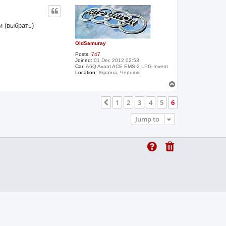
p
и (выбрать)
OldSamuray
Posts:
747
Joined:
01 Dec 2012 02:53
Car:
A6Q Avant ACE EMS-2 LPG-Invent
Location:
Україна, Чернігів
T
o
p
1
2
3
4
5
6
Previous
Jump to