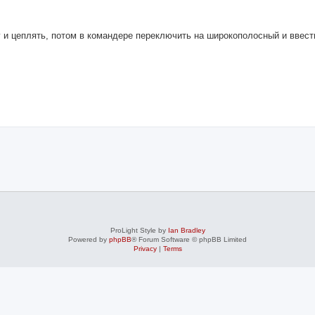
у и цеплять, потом в командере переключить на широкополосный и ввест
ProLight Style by
Ian Bradley
Powered by
phpBB
® Forum Software © phpBB Limited
Privacy
|
Terms