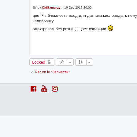
P
by
OldSamuray
»
16 Dec 2017 20:05
o
s
цвет? в блоке есть вход для датчика кислорода, к нем
t
калибровку
электронам без разницы цвет изоляции
Locked
Return to “Запчасти”