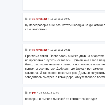
P
by
vishnyakld39
»
15 Jul 2016 00:00
o
s
ну перепроверю еще раз. кстати наводка на динамики в
t
слышныпомехи
P
by
vishnyakld39
»
18 Jul 2016 20:21
o
s
Проблема такая. Появлялась ошибка дпкв на оборотах
t
но проблема с пуском осталась. Причем она стала чащ
было, заглушил машину и завести получилось лишь чер
контакты все чистые. Добрался до блока и вот замети
заглохла. И так было несколько раз. Дальше запустить
заводилась смотрел в командере, отсутствовало время
P
by
jhm
»
18 Jul 2016 21:09
o
s
проверь не выполз ли какой-то контакт из колодки
t