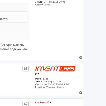
Joined:
27 Feb 2016 00:01
Car:
vw vento
плате(
. Сегодня машину
ряжение подскочило
T
o
p
jhm
Posts:
6338
Joined:
05 Aug 2011 18:39
Car:
Lexus RX300 EMS-2 LPG
Location:
Украина, Львов
T
o
p
vishnyakld39