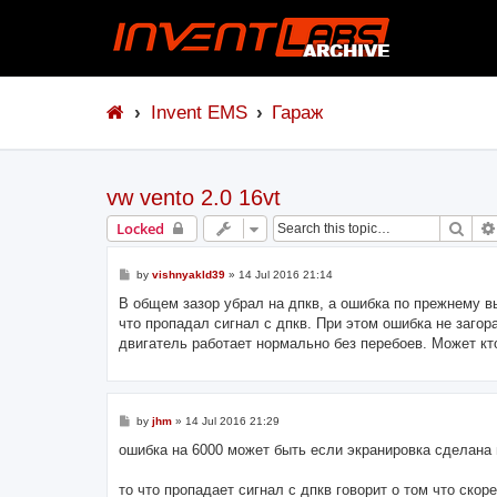
Invent EMS
Гараж
vw vento 2.0 16vt
Sear
Locked
P
by
vishnyakld39
»
14 Jul 2016 21:14
o
s
В общем зазор убрал на дпкв, а ошибка по прежнему в
t
что пропадал сигнал с дпкв. При этом ошибка не загор
двигатель работает нормально без перебоев. Может кт
P
by
jhm
»
14 Jul 2016 21:29
o
s
ошибка на 6000 может быть если экранировка сделана 
t
то что пропадает сигнал с дпкв говорит о том что скор