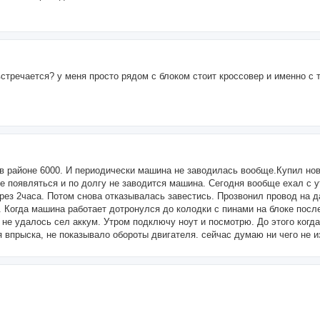
стречается? у меня просто рядом с блоком стоит кроссовер и именно с 
 в районе 6000. И периодически машина не заводилась вообще.Купил но
е появляться и по долгу не заводится машина. Сегодня вообще ехал с 
ез 2часа. Потом снова отказывалась завестись. Прозвонил провод на да
л. Когда машина работает дотронулся до колодки с пинами на блоке посл
 не удалось сел аккум. Утром подключу ноут и посмотрю. До этого когд
 впрыска, не показывало обороты двигателя. сейчас думаю ни чего не 