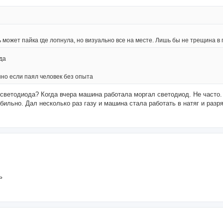
ь может пайка где лопнула, но визуально все на месте. Лишь бы не трещина в 
да
но если паял человек без опыта
 светодиода? Когда вчера машина работала моргал светодиод. Не часто
бильно. Дал несколько раз газу и машина стала работать в натяг и раз
ь