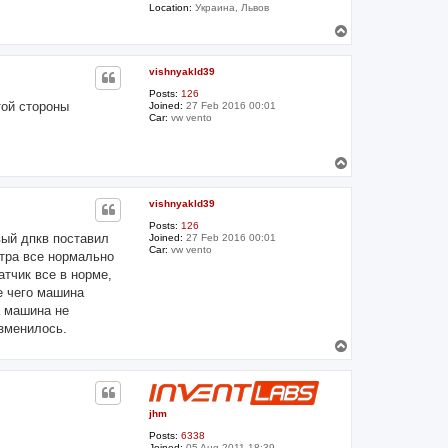
Location:
Украина, Львов
T
o
p
vishnyakld39
Posts:
126
той стороны
Joined:
27 Feb 2016 00:01
Car:
vw vento
T
o
p
vishnyakld39
Posts:
126
вый дпкв поставил
Joined:
27 Feb 2016 00:01
Car:
vw vento
утра все нормально
тчик все в норме,
е чего машина
а машина не
изменилось.
T
o
p
jhm
Posts:
6338
Joined:
05 Aug 2011 18:39