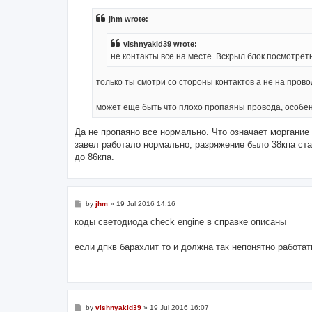
s
t
jhm wrote:
vishnyakld39 wrote:
не контакты все на месте. Вскрыл блок посмотрет
только ты смотри со стороны контактов а не на прово
может еще быть что плохо пропаяны провода, особен
Да не пропаяно все нормально. Что означает моргание
завел работало нормально, разряжение было 38кпа ста
до 86кпа.
P
by
jhm
»
19 Jul 2016 14:16
o
s
коды светодиода check engine в справке описаны
t
если дпкв барахлит то и должна так непонятно работат
P
by
vishnyakld39
»
19 Jul 2016 16:07