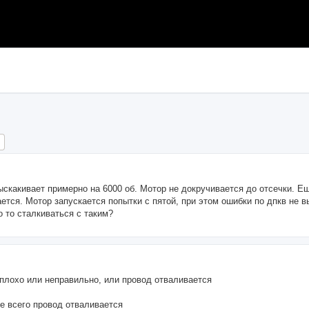
ch
Advanced search
ыскакивает примерно на 6000 об. Мотор не докручивается до отсечки. Е
ается. Мотор запускается попытки с пятой, при этом ошибки по дпкв не 
о то сталкиваться с таким?
плохо или неправильно, или провод отваливается
ее всего провод отваливается