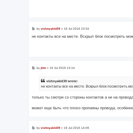
P
by
vishnyakld39
»
18 Jul 2016 23:54
o
s
не контакты все на месте. Вскрыл блок посмотреть мож
t
P
by
jhm
»
19 Jul 2016 13:14
o
s
t
vishnyakld39 wrote:
не контакты все на месте. Вскрыл блок посмотреть мо
только ты смотри со стороны контактов а не на провод
может еще быть что плохо пропаяны провода, особенно
P
by
vishnyakld39
»
19 Jul 2016 14:09
o