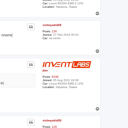
Car:
Lexus RX300 EMS-2 LPG
Location:
Украина, Львов
T
o
p
vishnyakld39
Posts:
126
 плате(
Joined:
27 Feb 2016 00:01
Car:
vw vento
T
o
p
jhm
Posts:
6338
Joined:
05 Aug 2011 18:39
те(
Car:
Lexus RX300 EMS-2 LPG
Location:
Украина, Львов
T
o
p
vishnyakld39
Posts:
126