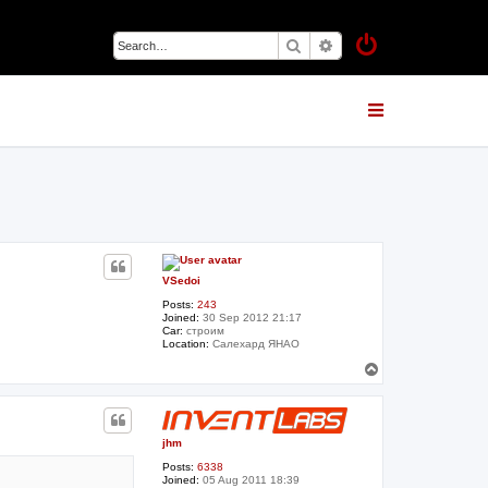
Search
Advanced search
VSedoi
Posts:
243
Joined:
30 Sep 2012 21:17
Car:
строим
Location:
Салехард ЯНАО
T
o
p
jhm
Posts:
6338
Joined:
05 Aug 2011 18:39