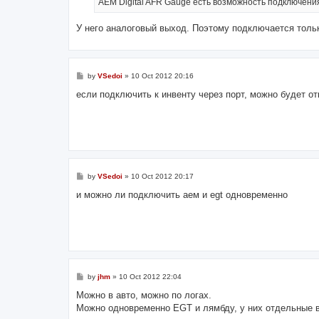
АЕМ Digital AFR Gauge есть возможность подключения
У него аналоговый выход. Поэтому подключается тольк
P
by
VSedoi
»
10 Oct 2012 20:16
o
s
если подключить к инвенту через порт, можно будет от
t
P
by
VSedoi
»
10 Oct 2012 20:17
o
s
и можно ли подключить аем и egt одновременно
t
P
by
jhm
»
10 Oct 2012 22:04
o
s
Можно в авто, можно по логах.
t
Можно одновременно EGT и лямбду, у них отдельные 