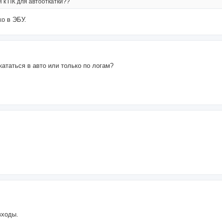
 к ПК для автооткатки??
о в ЭБУ.
кататься в авто или только по логам?
входы.