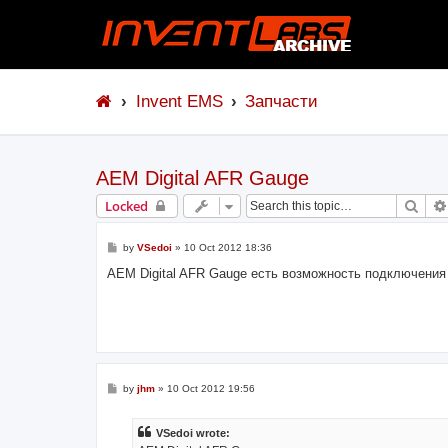
Invent EMS
Запчасти
АЕМ Digital AFR Gauge
Sear
Locked
P
by
VSedoi
»
10 Oct 2012 18:36
o
s
АЕМ Digital AFR Gauge есть возможность подключения 
t
P
by
jhm
»
10 Oct 2012 19:56
o
s
t
VSedoi wrote: