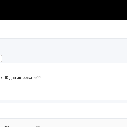
ch
Advanced search
к ПК для автооткатки??