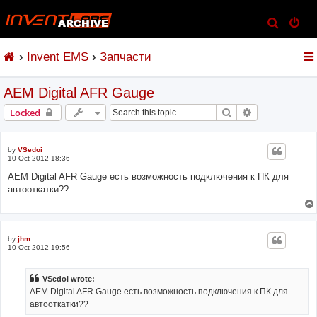
S
e
Invent EMS
Запчасти
a
r
АЕМ Digital AFR Gauge
c
h
Search
Advanced sear
Locked
by
VSedoi
10 Oct 2012 18:36
АЕМ Digital AFR Gauge есть возможность подключения к ПК для
автооткатки??
by
jhm
10 Oct 2012 19:56
VSedoi wrote:
АЕМ Digital AFR Gauge есть возможность подключения к ПК для
автооткатки??