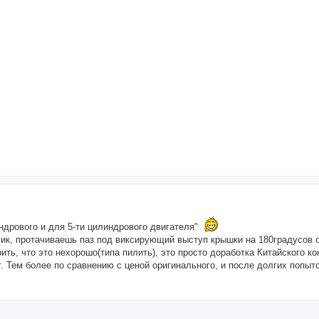
индрового и для 5-ти цилиндрового двигателя"
чик, протачиваешь паз под виксирующий выступ крышки на 180градусов о
ить, что это нехорошо(типа пилить), это просто доработка Китайского ко
. Тем более по сравнению с ценой оригинального, и после долгих попыто