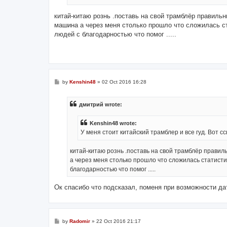
китай-китаю рознь .поставь на свой трамблёр правиль
машина а через меня столько прошло что сложилась с
людей с благодарностью что помог .....
P
by
Kenshin48
»
02 Oct 2016 16:28
o
s
t
дмитрий wrote:
Kenshin48 wrote:
У меня стоит китайский трамблер и все гуд. Вот с
китай-китаю рознь .поставь на свой трамблёр правил
а через меня столько прошло что сложилась статисти
благодарностью что помог .....
Ок спасибо что подсказал, поменя при возможности да
P
by
Radomir
»
22 Oct 2016 21:17
o