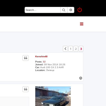
Search
Advanced search
1
2
3
Previous
Kenshin48
Posts:
32
Joined:
09 Nov 2014 16:26
Car:
Audi 100 C4 2.3 AAR
Location:
Липецк
T
o
p