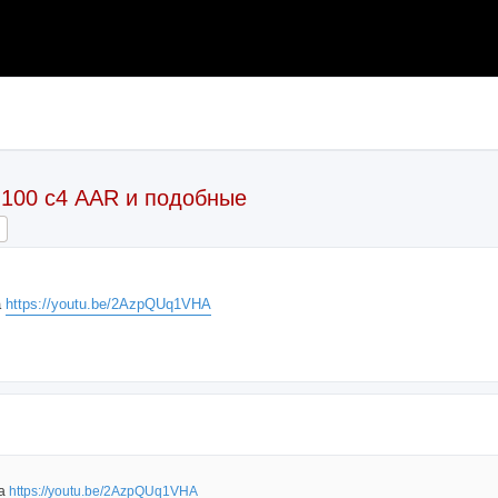
и 100 с4 AAR и подобные
ch
Advanced search
а
https://youtu.be/2AzpQUq1VHA
ка
https://youtu.be/2AzpQUq1VHA