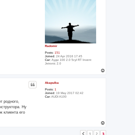
Radomir
Posts:
151
Joined:
24 Apr 2016 17:45
Car:
Ауди 100 2.0 5cyl RT Invent
Jetronic 2.0
T
o
p
Akapulka
Posts:
1
Joined:
19 May 2017 02:42
Car:
AUDI A100
т родного,
нструктора. Ну
к клиента его
T
o
p
1
2
3
Previous