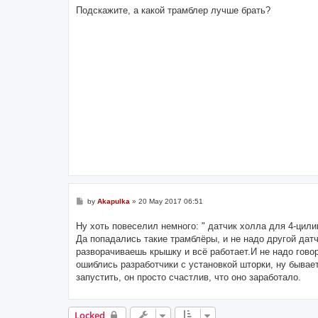
s
Подскажите, а какой трамблер лучше брать?
t
P
by
Akapulka
»
20 May 2017 06:51
o
s
Ну хоть повеселил немного: " датчик холла для 4-цил
t
Да попадались такие трамблёры, и не надо другой дат
разворачиваешь крышку и всё работает.И не надо говор
ошиблись разработчики с установкой шторки, ну бывает
запустить, он просто счастлив, что оно заработало.
Locked