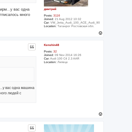
ирм...у вас одна
дмитрий
отписалось много
Posts:
3116
Joined:
21 Aug 2012 10:32
Car:
VW_Jetta_Audi_100_ACE_Audi_90
Location:
Таганрог Ростовская обл.
T
o
p
Kenshin48
Posts:
32
Joined:
09 Nov 2014 16:26
Car:
Audi 100 C4 2.3 AAR
Location:
Липецк
..у вас одна машина
ного людей с
T
o
p