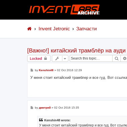
Invent Jetronic
Запчасти
[Важно!] китайский трамблёр на ауд
Sear
Locked
P
by
Kenshin48
»
02 Oct 2016 12:29
o
s
У меня стоит китайский трамблер и все гуд. Вот ссылк
t
P
by
дмитрий
»
02 Oct 2016 15:35
o
s
t
Kenshin48 wrote:
У меня стоит китайский трамблер и все гуд. Вот ссыл