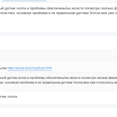
ный датчик холла и проблемы обеспечены!на эксисте посмотри сколько ф
татистика -основная проблема в не правильном датчике Холла.мне уже 
сылка
https://youtu.be/2AzpQUq1VHA
ьный датчик холла и проблемы обеспечены!на эксисте посмотри сколько фирм.
ка -основная проблема в не правильном датчике Холла.мне уже отписалось м
тчик холла