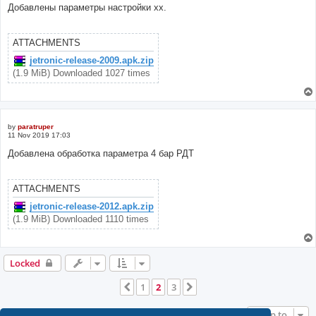
Добавлены параметры настройки хх.
ATTACHMENTS
jetronic-release-2009.apk.zip
(1.9 MiB) Downloaded 1027 times
by
paratruper
11 Nov 2019 17:03
Добавлена обработка параметра 4 бар РДТ
ATTACHMENTS
jetronic-release-2012.apk.zip
(1.9 MiB) Downloaded 1110 times
Locked
1
2
3
Previous
Next
Jump to