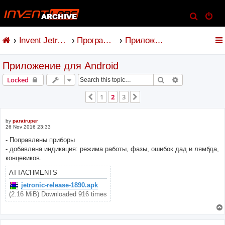
S
e
Invent Jetronic
Программное обеспечение
Приложение для Android
a
r
Приложение для Android
c
h
Search
Advanced sear
Locked
1
2
3
Previous
Next
by
paratruper
26 Nov 2016 23:33
- Поправлены приборы
- добавлена индикация: режима работы, фазы, ошибок дад и лямбда,
концевиков.
ATTACHMENTS
jetronic-release-1890.apk
(2.16 MiB) Downloaded 916 times