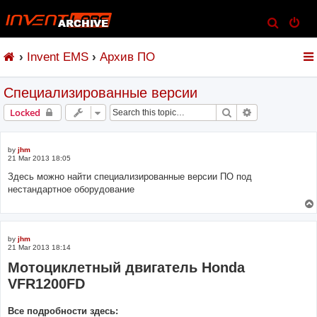
S
e
Invent EMS
Архив ПО
a
r
Специализированные версии
c
h
Search
Advanced sear
Locked
by
jhm
21 Mar 2013 18:05
Здесь можно найти специализированные версии ПО под
нестандартное оборудование
by
jhm
21 Mar 2013 18:14
Мотоциклетный двигатель Honda
VFR1200FD
Все подробности здесь: