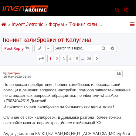
S
e
Invent Jetronic
Форум
Тюнинг калибровки от Калугина
a
r
Тюнинг калибровки от Калугина
c
h
Search
Advanced s
Post Reply
Page
1
of
26
1
2
3
4
5
26
Next
…
by
дмитрий
16 May 2020 21:44
По вопросам приобретения Тюнинг калибровок и персональной
помощи в решении вопросов настройки ,подбора запчастей,решения
не стандартных вопросах обращайтесь по viber или whatsApp
+79034042619 Дмитрий .
В наличии тюнинг калибровки на большинство двигателей !
Отличие от сток калибровок: в динамике разгона ,более тонкой
настройке многих параметров ,более стабильный ХХ .
Ауди -двигателя KV,KU,KZ,AAR,NG,NF,RT,ACE,AAD,3A ,МС турбо и