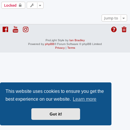
Locked
Jump to
ProLight Style by
Ian Bradley
Powered by
phpBB
® Forum Software © phpBB Limited
Privacy
|
Terms
This website uses cookies to ensure you get the
best experience on our website.
Learn more
Got it!