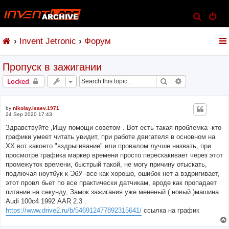
S
e
Invent Jetronic
Форум
a
r
Пропуск в зажигании
c
h
Search
Advanced sear
Locked
by
nikolay.isaev.1971
24 Sep 2020 17:43
Здравствуйте ,Ищу помощи советом . Вот есть такая проблемка -кто
графики умеет читать увидит, при работе двигателя в основном на
ХХ вот какоето "вздрыгивание" или провалом лучше назвать, при
просмотре графика маркер времени просто перескакивает через этот
промежуток времени, быстрый такой, не могу причину отыскать,
подлючая ноутбук к ЭбУ -все как хорошо, ошибок нет а вздригивает,
этот провл бьет по все практически датчикам, вроде как пропадает
питание на секунду, Замок зажигания уже мененый ( новый )машина
Audi 100с4 1992 AAR 2.3 .
https://www.drive2.ru/b/546912477892315641/
ссылка на график